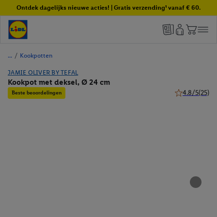
Ontdek dagelijks nieuwe acties! | Gratis verzending¹ vanaf € 60.
/
Kookpotten
JAMIE OLIVER BY TEFAL
Kookpot met deksel, Ø 24 cm
4.8/5
(25)
Beste beoordelingen
4.8 van 5 ster