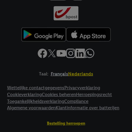
Taal:
Français
Nederlands
Footerelement met links naar juridische teksten
Wettelijke contactgegevens
Privacyverklaring
Cookieverklaring
Cookies beheren
Herroepingsrecht
Toegankelijkheidsverklaring
Compliance
Algemene voorwaarden
Klantinformatie over batterijen
Bestelling herroepen