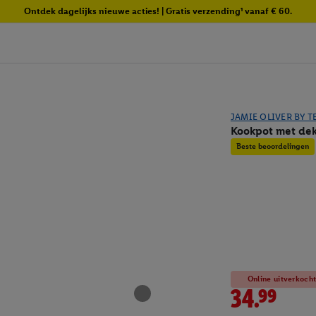
Ontdek dagelijks nieuwe acties! | Gratis verzending¹ vanaf € 60.
JAMIE OLIVER BY T
Kookpot met dek
Beste beoordelingen
Online uitverkoch
34.99