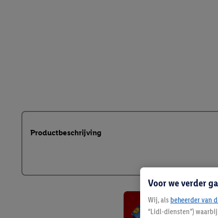
Productbeschrijving
Voor we verder ga
Wij, als
beheerder van d
“Lidl-diensten”) waarbi