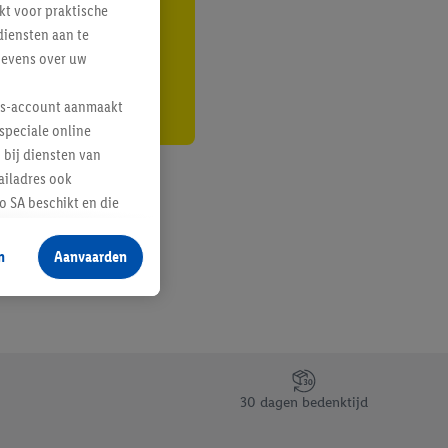
kt voor praktische
r
diensten aan te
gevens over uw
lus-account aanmaakt
speciale online
 bij diensten van
ailadres ook
 SA beschikt en die
 voor producten waarin
n
Aanvaarden
te voegen, maar het
n als er met behulp
arover Criteo SA
gevensverwerking.
taan. Door op
30 dagen bedenktijd
eer informatie,
 vooruitwerkende