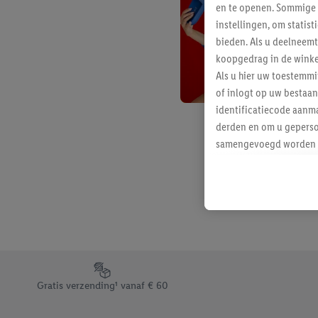
en te openen. Sommige 
instellingen, om statis
bieden. Als u deelneem
koopgedrag in de winke
Als u hier uw toestemm
of inlogt op uw bestaan
identificatiecode aanma
derden en om u geperso
samengevoegd worden me
aan u toegewezen werd
Als u hiermee akkoord g
u interesse hebt getoo
niet te kopen), ook op 
van uw gehashte e-mail
beschikt, meerdere ein
Onder “Aanpassen” kunt
Footerelement met de verschillende USPs van Lidl.be
Door op “weigeren” te k
Gratis verzending¹ vanaf € 60
“aanvaarden” te klikken
waaronder de bewaarter