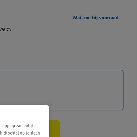
Mail me bij voorraad
376173
e app (gezamenlijk:
indtoestel op te slaan
gte