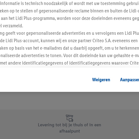
informatie is technisch noodzakelijk of wordt met uw toestemming gebrui
Schrijf je in op de newslette
tieken op te stellen of gepersonaliseerde reclame binnen en buiten de Lidl-
t aan het Lidl Plus-programma, worden voor deze doeleinden eveneens ge
l verzameld.
Inschrijven
ing geeft voor gepersonaliseerde advertenties en u vervolgens een Lidl P
de Lidl Plus-account, kunnen wij en onze partner Criteo S.A. eveneens een 
ken op basis van het e-mailadres dat u daarbij opgeeft, om u te herkennen
naliseerde advertenties te tonen. Voor dit doeleinde kan uw gehashte e-m
t andere identificatiegegevens of identificatiegegevens waarover Criteo
en.
aat, kunnen advertenties in het kader van retargeting, d.w.z. advertenties
Weigeren
Aanpasse
nd (bijvoorbeeld door het product in de webshop aan uw winkelmandje toe 
verschillende apparaten en verschillende Lidl-diensten worden weergegeve
adres en eventuele andere identificatiegegevens/identificatiegegevens wa
dapparaten of Lidl-diensten aan u kunnen worden toegewezen.
 u individuele doeleinden toestaan en meer informatie vinden over de ge
likken, kunt u alleen het gebruik van de noodzakelijke technologieën toes
Levering tot bij je thuis of in een
, stemt u in met alle verwerkingen voor alle bovengenoemde doeleinden. M
afhaalpunt
mijn van de gegevens en uw recht om uw toestemming te allen tijde met