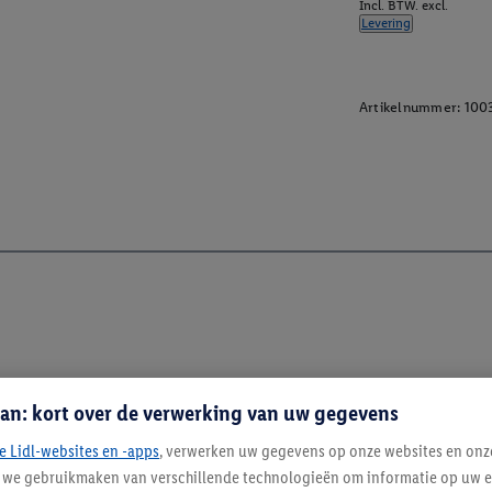
Incl. BTW. excl.
Levering
Artikelnummer:
100
an: kort over de verwerking van uw gegevens
e Lidl-websites en -apps
, verwerken uw gegevens op onze websites en onz
j we gebruikmaken van verschillende technologieën om informatie op uw e
Blijf op de hoo