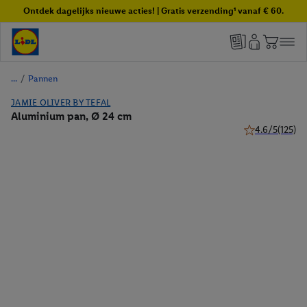
Ontdek dagelijks nieuwe acties! | Gratis verzending¹ vanaf € 60.
/
Pannen
JAMIE OLIVER BY TEFAL
Aluminium pan, Ø 24 cm
4.6/5
(125)
4.6 van 5 sterr