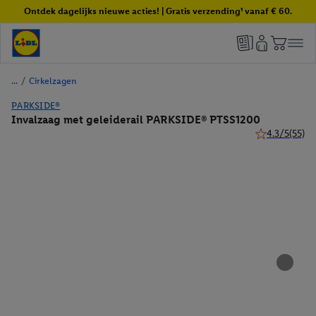
Ontdek dagelijks nieuwe acties! | Gratis verzending¹ vanaf € 60.
/
Cirkelzagen
PARKSIDE®
Invalzaag met geleiderail PARKSIDE® PTSS1200
4.3/5
(55)
4.3 van 5 ster