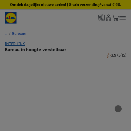
Ontdek dagelijks nieuwe acties! | Gratis verzending¹ vanaf € 60.
/
Bureaus
INTER LINK
Bureau in hoogte verstelbaar
3.9/5
(15)
3.9 van 5 ster