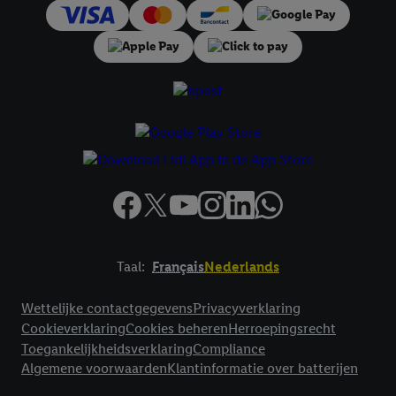
impressum hier.
Taal:
Français
Nederlands
Footerelement met links naar juridische teksten
Wettelijke contactgegevens
Privacyverklaring
Cookieverklaring
Cookies beheren
Herroepingsrecht
Toegankelijkheidsverklaring
Compliance
Algemene voorwaarden
Klantinformatie over batterijen