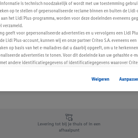
informatie is technisch noodzakelijk of wordt met uw toestemming gebrui
Schrijf je in op de newslette
tieken op te stellen of gepersonaliseerde reclame binnen en buiten de Lidl-
t aan het Lidl Plus-programma, worden voor deze doeleinden eveneens ge
l verzameld.
Inschrijven
ing geeft voor gepersonaliseerde advertenties en u vervolgens een Lidl P
de Lidl Plus-account, kunnen wij en onze partner Criteo S.A. eveneens een 
ken op basis van het e-mailadres dat u daarbij opgeeft, om u te herkennen
naliseerde advertenties te tonen. Voor dit doeleinde kan uw gehashte e-m
t andere identificatiegegevens of identificatiegegevens waarover Criteo
en.
aat, kunnen advertenties in het kader van retargeting, d.w.z. advertenties
Weigeren
Aanpasse
nd (bijvoorbeeld door het product in de webshop aan uw winkelmandje toe 
verschillende apparaten en verschillende Lidl-diensten worden weergegeve
adres en eventuele andere identificatiegegevens/identificatiegegevens wa
dapparaten of Lidl-diensten aan u kunnen worden toegewezen.
 u individuele doeleinden toestaan en meer informatie vinden over de ge
likken, kunt u alleen het gebruik van de noodzakelijke technologieën toes
Levering tot bij je thuis of in een
, stemt u in met alle verwerkingen voor alle bovengenoemde doeleinden. M
afhaalpunt
mijn van de gegevens en uw recht om uw toestemming te allen tijde met