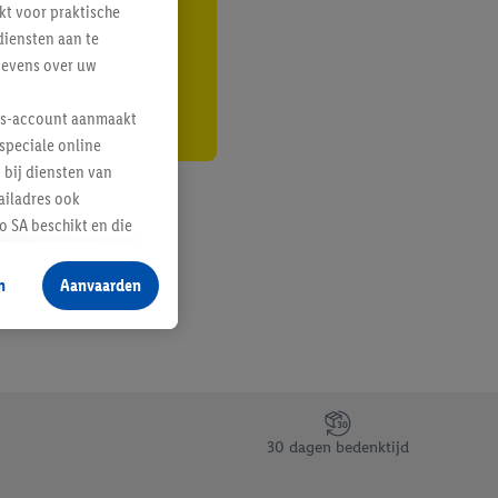
kt voor praktische
r
diensten aan te
gevens over uw
lus-account aanmaakt
speciale online
 bij diensten van
ailadres ook
 SA beschikt en die
 voor producten waarin
n
Aanvaarden
te voegen, maar het
n als er met behulp
arover Criteo SA
gevensverwerking.
taan. Door op
30 dagen bedenktijd
eer informatie,
 vooruitwerkende