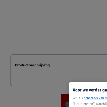
Productbeschrijving
Voor we verder ga
Wij, als
beheerder van d
“Lidl-diensten”) waarbi