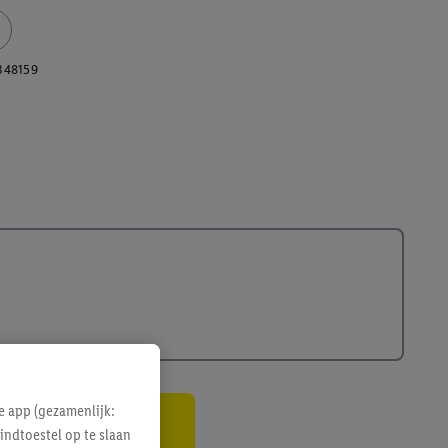
348159
e app (gezamenlijk:
indtoestel op te slaan
gte