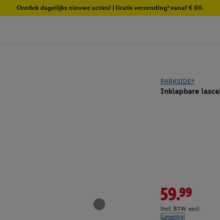
Ontdek dagelijks nieuwe acties! | Gratis verzending¹ vanaf € 60.
PARKSIDE®
Inklapbare lasca
59.99
Incl. BTW. excl.
Levering