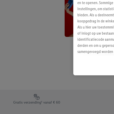
en te openen. Sommige 
instellingen, om statis
bieden. Als u deelneem
koopgedrag in de winke
Als u hier uw toestemm
of inlogt op uw bestaan
identificatiecode aanma
derden en om u geperso
samengevoegd worden me
aan u toegewezen werd
Als u hiermee akkoord g
u interesse hebt getoo
niet te kopen), ook op 
van uw gehashte e-mail
beschikt, meerdere ein
Onder “Aanpassen” kunt
Footerelement met de verschillende USPs van Lidl.be
Door op “weigeren” te k
Gratis verzending¹ vanaf € 60
“aanvaarden” te klikken
waaronder de bewaarter