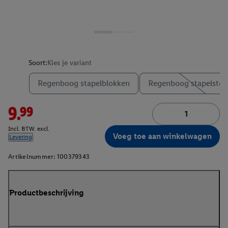
Soort:
Kies je variant
Regenboog stapelblokken
Regenboog stapelste
9.99
Incl. BTW. excl.
Voeg toe aan winkelwagen
Levering
Artikelnummer:
100379343
Productbeschrijving