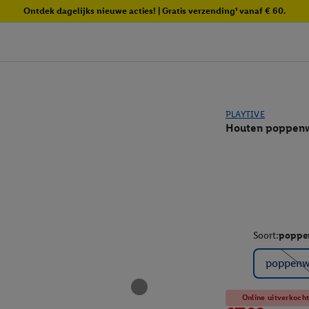
Ontdek dagelijks nieuwe acties! | Gratis verzending¹ vanaf € 60.
PLAYTIVE
Houten poppenw
Soort:
poppe
poppenw
Online uitverkoch