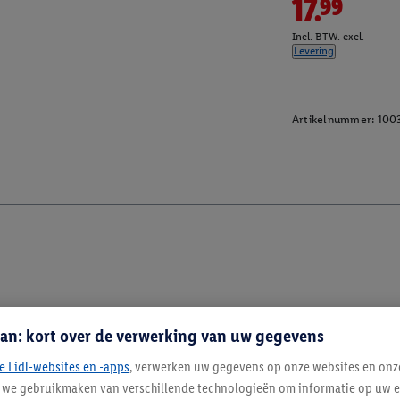
17.99
Incl. BTW. excl.
Levering
Artikelnummer:
100
an: kort over de verwerking van uw gegevens
e Lidl-websites en -apps
, verwerken uw gegevens op onze websites en onz
j we gebruikmaken van verschillende technologieën om informatie op uw e
Blijf op de hoo