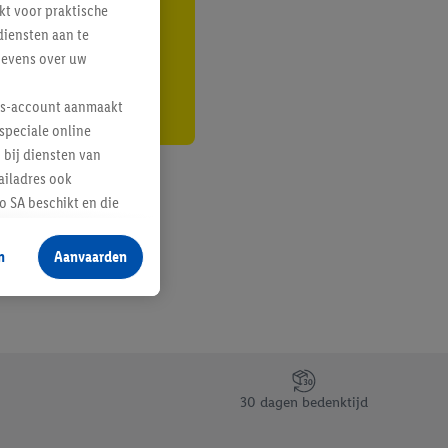
kt voor praktische
r
diensten aan te
gevens over uw
lus-account aanmaakt
speciale online
 bij diensten van
ailadres ook
 SA beschikt en die
 voor producten waarin
n
Aanvaarden
te voegen, maar het
n als er met behulp
arover Criteo SA
gevensverwerking.
taan. Door op
30 dagen bedenktijd
eer informatie,
 vooruitwerkende