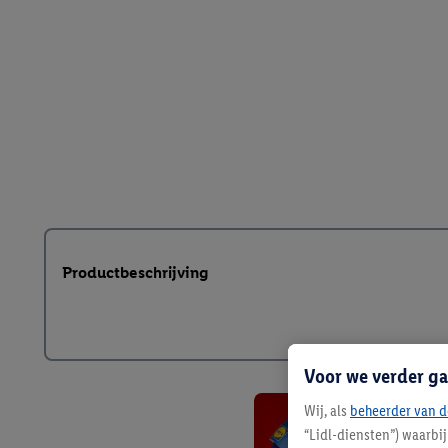
Productbeschrijving
Voor we verder ga
Wij, als
beheerder van d
“Lidl-diensten”) waarbi