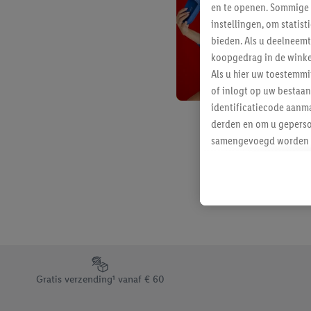
en te openen. Sommige 
instellingen, om statis
bieden. Als u deelneem
koopgedrag in de winke
Als u hier uw toestemm
of inlogt op uw bestaan
identificatiecode aanma
derden en om u geperso
samengevoegd worden me
aan u toegewezen werd
Als u hiermee akkoord g
u interesse hebt getoo
niet te kopen), ook op 
van uw gehashte e-mail
beschikt, meerdere ein
Onder “Aanpassen” kunt
Footerelement met de verschillende USPs van Lidl.be
Door op “weigeren” te k
Gratis verzending¹ vanaf € 60
“aanvaarden” te klikken
waaronder de bewaarter