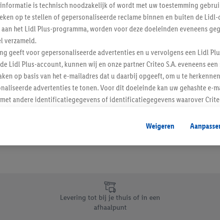
informatie is technisch noodzakelijk of wordt met uw toestemming gebrui
Schrijf je in op de newslette
tieken op te stellen of gepersonaliseerde reclame binnen en buiten de Lidl-
t aan het Lidl Plus-programma, worden voor deze doeleinden eveneens ge
l verzameld.
Inschrijven
ing geeft voor gepersonaliseerde advertenties en u vervolgens een Lidl P
de Lidl Plus-account, kunnen wij en onze partner Criteo S.A. eveneens een 
ken op basis van het e-mailadres dat u daarbij opgeeft, om u te herkennen
naliseerde advertenties te tonen. Voor dit doeleinde kan uw gehashte e-m
t andere identificatiegegevens of identificatiegegevens waarover Criteo
en.
aat, kunnen advertenties in het kader van retargeting, d.w.z. advertenties
Weigeren
Aanpasse
nd (bijvoorbeeld door het product in de webshop aan uw winkelmandje toe 
verschillende apparaten en verschillende Lidl-diensten worden weergegeve
adres en eventuele andere identificatiegegevens/identificatiegegevens wa
dapparaten of Lidl-diensten aan u kunnen worden toegewezen.
 u individuele doeleinden toestaan en meer informatie vinden over de ge
likken, kunt u alleen het gebruik van de noodzakelijke technologieën toes
Levering tot bij je thuis of in een
, stemt u in met alle verwerkingen voor alle bovengenoemde doeleinden. M
afhaalpunt
mijn van de gegevens en uw recht om uw toestemming te allen tijde met