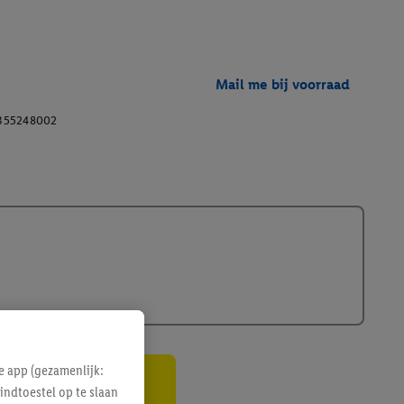
Mail me bij voorraad
355248002
e app (gezamenlijk:
indtoestel op te slaan
gte