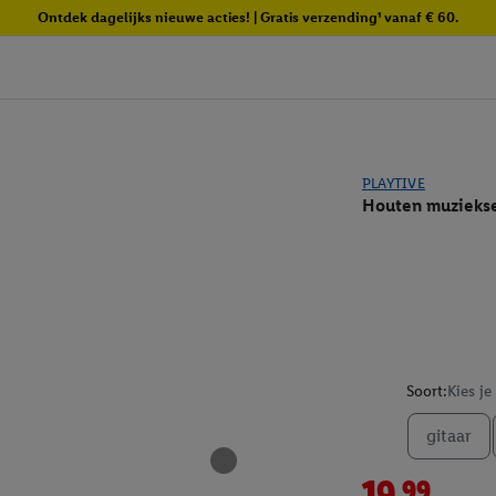
Ontdek dagelijks nieuwe acties! | Gratis verzending¹ vanaf € 60.
PLAYTIVE
Houten muzieks
Soort:
Kies je
gitaar
19.99