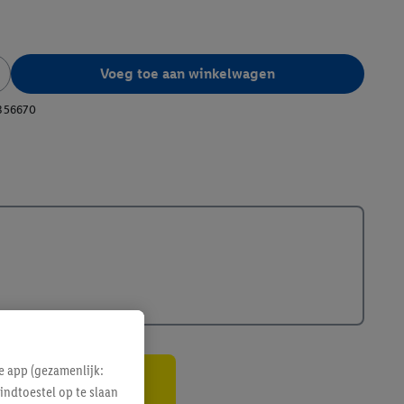
Voeg toe aan winkelwagen
356670
e app (gezamenlijk:
indtoestel op te slaan
gte