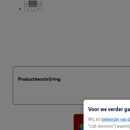
Productbeschrijving
Voor we verder ga
Wij, als
beheerder van d
“Lidl-diensten”) waarbi