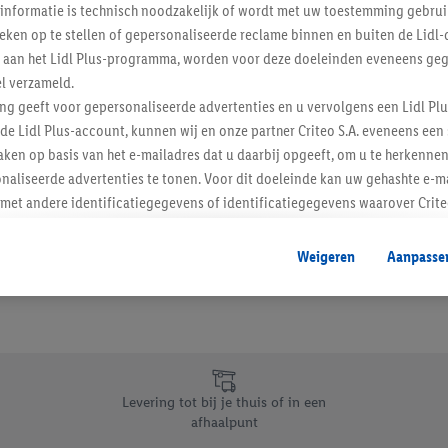
informatie is technisch noodzakelijk of wordt met uw toestemming gebrui
Schrijf je in op de newslette
tieken op te stellen of gepersonaliseerde reclame binnen en buiten de Lidl-
t aan het Lidl Plus-programma, worden voor deze doeleinden eveneens ge
l verzameld.
Inschrijven
ing geeft voor gepersonaliseerde advertenties en u vervolgens een Lidl P
de Lidl Plus-account, kunnen wij en onze partner Criteo S.A. eveneens een 
ken op basis van het e-mailadres dat u daarbij opgeeft, om u te herkennen
naliseerde advertenties te tonen. Voor dit doeleinde kan uw gehashte e-m
t andere identificatiegegevens of identificatiegegevens waarover Criteo
en.
aat, kunnen advertenties in het kader van retargeting, d.w.z. advertenties
Weigeren
Aanpasse
nd (bijvoorbeeld door het product in de webshop aan uw winkelmandje toe 
verschillende apparaten en verschillende Lidl-diensten worden weergegeve
adres en eventuele andere identificatiegegevens/identificatiegegevens wa
dapparaten of Lidl-diensten aan u kunnen worden toegewezen.
 u individuele doeleinden toestaan en meer informatie vinden over de ge
likken, kunt u alleen het gebruik van de noodzakelijke technologieën toes
Levering tot bij je thuis of in een
, stemt u in met alle verwerkingen voor alle bovengenoemde doeleinden. M
afhaalpunt
mijn van de gegevens en uw recht om uw toestemming te allen tijde met