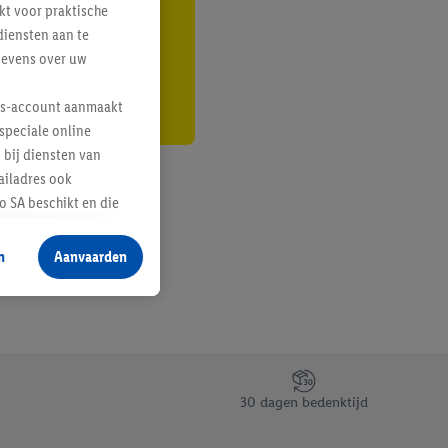
kt voor praktische
r
diensten aan te
gevens over uw
lus-account aanmaakt
speciale online
 bij diensten van
ailadres ook
 SA beschikt en die
 voor producten waarin
n
Aanvaarden
te voegen, maar het
n als er met behulp
arover Criteo SA
gevensverwerking.
taan. Door op
30 dagen bedenktijd
eer informatie,
 vooruitwerkende