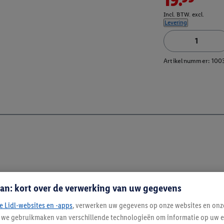
Incl. BTW. excl.
Levering
Artikelnummer:
100
an: kort over de verwerking van uw gegevens
e Lidl-websites en -apps
, verwerken uw gegevens op onze websites en onz
j we gebruikmaken van verschillende technologieën om informatie op uw e
Blijf op de hoo