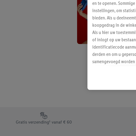
en te openen. Sommige 
instellingen, om statis
bieden. Als u deelneem
koopgedrag in de winke
Als u hier uw toestemm
of inlogt op uw bestaan
identificatiecode aanma
derden en om u geperso
samengevoegd worden me
aan u toegewezen werd
Als u hiermee akkoord g
u interesse hebt getoo
niet te kopen), ook op 
van uw gehashte e-mail
beschikt, meerdere ein
Onder “Aanpassen” kunt
Footerelement met de verschillende USPs van Lidl.be
Door op “weigeren” te k
Gratis verzending¹ vanaf € 60
“aanvaarden” te klikken
waaronder de bewaarter