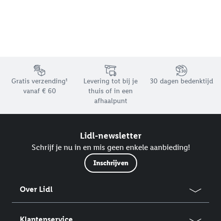
Footerelement met de verschillende USPs van Lidl.be
Gratis verzending¹
Levering tot bij je
30 dagen bedenktijd
vanaf € 60
thuis of in een
afhaalpunt
Lidl-newsletter
Schrijf je nu in en mis geen enkele aanbieding!
Inschrijven
Over Lidl
Klantenservice