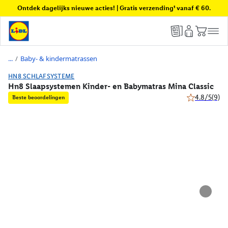
Ontdek dagelijks nieuwe acties! | Gratis verzending¹ vanaf € 60.
/
Baby- & kindermatrassen
HN8 SCHLAFSYSTEME
Hn8 Slaapsystemen Kinder- en Babymatras Mina Classic
4.8/5
(9)
Beste beoordelingen
4.8 van 5 ste