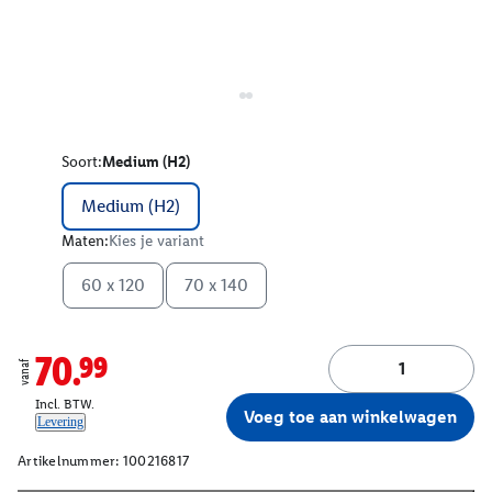
Soort:
Medium (H2)
Medium (H2)
Maten:
Kies je variant
60 x 120
70 x 140
70.99
vanaf
Incl. BTW.
Voeg toe aan winkelwagen
Levering
Artikelnummer:
100216817