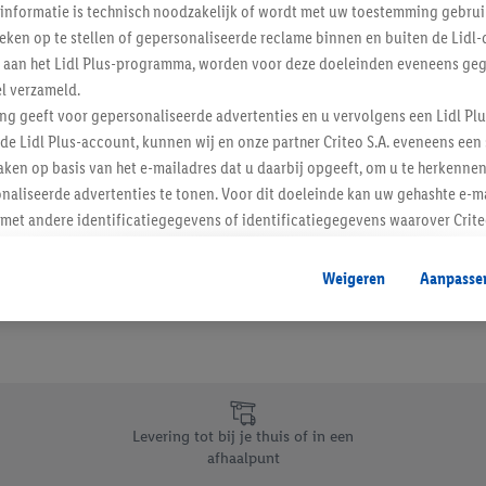
informatie is technisch noodzakelijk of wordt met uw toestemming gebrui
Schrijf je in op de newslette
tieken op te stellen of gepersonaliseerde reclame binnen en buiten de Lidl-
t aan het Lidl Plus-programma, worden voor deze doeleinden eveneens ge
l verzameld.
Inschrijven
ing geeft voor gepersonaliseerde advertenties en u vervolgens een Lidl P
de Lidl Plus-account, kunnen wij en onze partner Criteo S.A. eveneens een 
ken op basis van het e-mailadres dat u daarbij opgeeft, om u te herkennen
naliseerde advertenties te tonen. Voor dit doeleinde kan uw gehashte e-m
t andere identificatiegegevens of identificatiegegevens waarover Criteo
en.
aat, kunnen advertenties in het kader van retargeting, d.w.z. advertenties
Weigeren
Aanpasse
nd (bijvoorbeeld door het product in de webshop aan uw winkelmandje toe 
verschillende apparaten en verschillende Lidl-diensten worden weergegeve
adres en eventuele andere identificatiegegevens/identificatiegegevens wa
dapparaten of Lidl-diensten aan u kunnen worden toegewezen.
 u individuele doeleinden toestaan en meer informatie vinden over de ge
likken, kunt u alleen het gebruik van de noodzakelijke technologieën toes
Levering tot bij je thuis of in een
, stemt u in met alle verwerkingen voor alle bovengenoemde doeleinden. M
afhaalpunt
mijn van de gegevens en uw recht om uw toestemming te allen tijde met