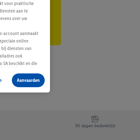
kt voor praktische
r
diensten aan te
gevens over uw
lus-account aanmaakt
speciale online
 bij diensten van
ailadres ook
 SA beschikt en die
 voor producten waarin
n
Aanvaarden
te voegen, maar het
n als er met behulp
arover Criteo SA
gevensverwerking.
taan. Door op
30 dagen bedenktijd
eer informatie,
 vooruitwerkende