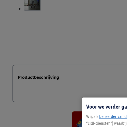
Productbeschrijving
Voor we verder ga
Wij, als
beheerder van d
“Lidl-diensten”) waarbi