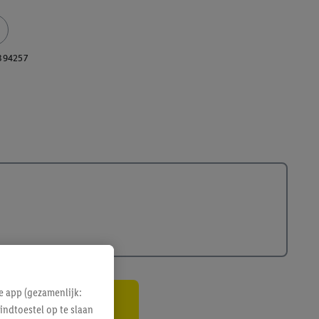
394257
e app (gezamenlijk:
indtoestel op te slaan
gte