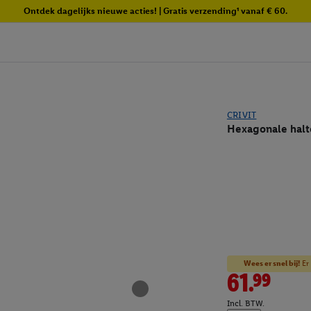
Ontdek dagelijks nieuwe acties! | Gratis verzending¹ vanaf € 60.
CRIVIT
Hexagonale halte
Wees er snel bij!
Er 
61.99
Incl. BTW.