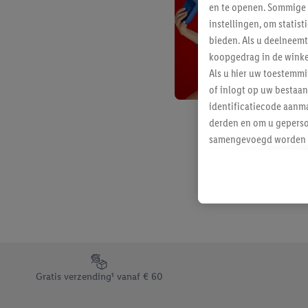
en te openen. Sommige 
instellingen, om statis
bieden. Als u deelneem
koopgedrag in de winke
Als u hier uw toestemm
of inlogt op uw bestaan
identificatiecode aanma
derden en om u geperso
samengevoegd worden me
aan u toegewezen werd
Als u hiermee akkoord g
u interesse hebt getoo
niet te kopen), ook op 
van uw gehashte e-mail
beschikt, meerdere ein
Onder “Aanpassen” kunt
Footerelement met de verschillende USPs van Lidl.be
Door op “weigeren” te k
Gratis verzending¹ vanaf € 60
“aanvaarden” te klikken
waaronder de bewaarter