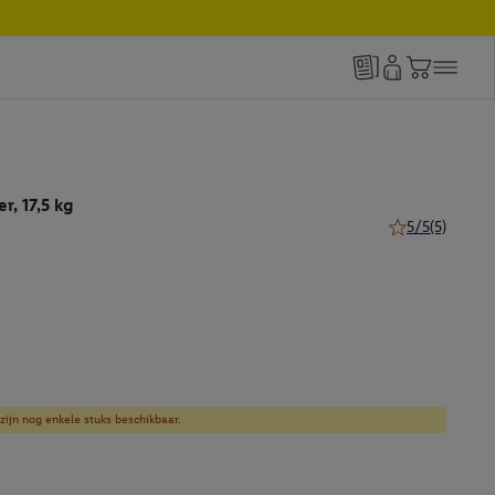
r, 17,5 kg
5/5
(5)
5 van 5 sterren 
zijn nog enkele stuks beschikbaar.