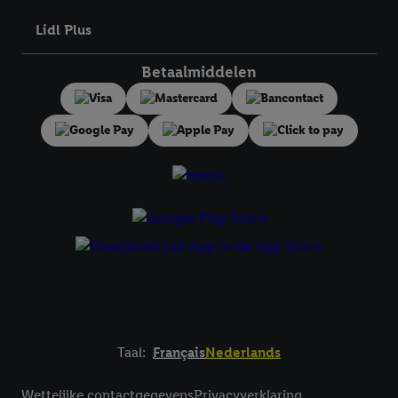
toestemming te allen tijde met vooruitwerkende kracht in te
Lidl Plus
trekken, vindt u in onze
privacyverklaring
.
Je vindt het
impressum hier.
Betaalmiddelen
Taal:
Français
Nederlands
Footerelement met links naar juridische teksten
Wettelijke contactgegevens
Privacyverklaring