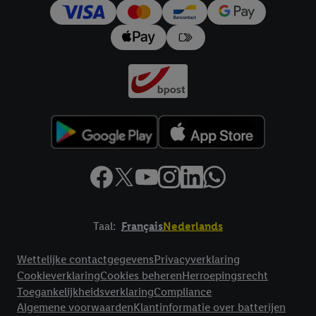
trekken, vindt u in onze
privacyverklaring
.
Je vindt het
impressum hier.
Taal:
Français
Nederlands
Footerelement met links naar juridische teksten
Wettelijke contactgegevens
Privacyverklaring
Cookieverklaring
Cookies beheren
Herroepingsrecht
Toegankelijkheidsverklaring
Compliance
Algemene voorwaarden
Klantinformatie over batterijen