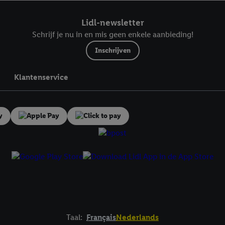
ndt u in onze
privacyverklaring
.
Je vindt het impressum hier.
Lidl-newsletter
Schrijf je nu in en mis geen enkele aanbieding!
Inschrijven
Klantenservice
Taal:
Français
Nederlands