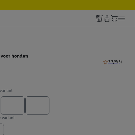
d voor honden
3.7/5
(3)
3.7 van 5 sterren 
 variant
e variant