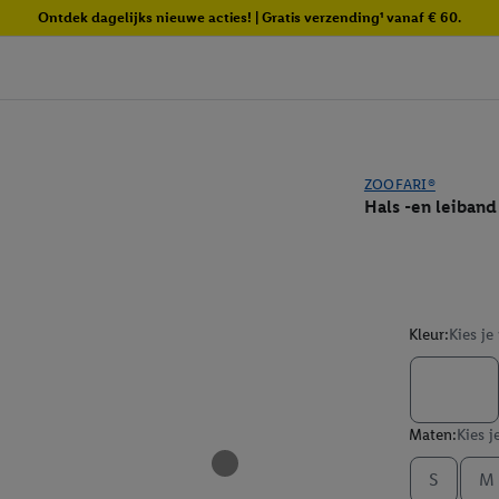
Ontdek dagelijks nieuwe acties! | Gratis verzending¹ vanaf € 60.
ZOOFARI®
Hals -en leiban
Kleur:
Kies je
Maten:
Kies j
S
M