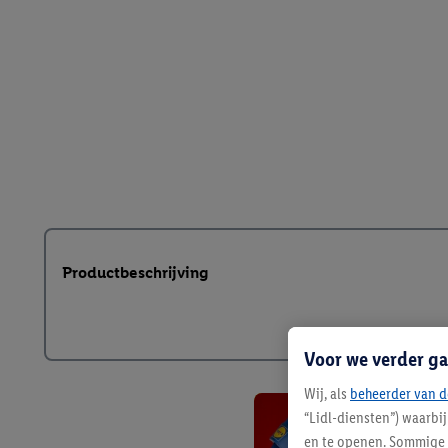
Productbeschrijving
Voor we verder ga
Wij, als
beheerder van d
“Lidl-diensten”) waarbi
en te openen. Sommige 