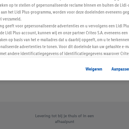
tieken op te stellen of gepersonaliseerde reclame binnen en buiten de Lidl-
Schrijf je in op de newslette
t aan het Lidl Plus-programma, worden voor deze doeleinden eveneens ge
l verzameld.
Inschrijven
ing geeft voor gepersonaliseerde advertenties en u vervolgens een Lidl P
de Lidl Plus-account, kunnen wij en onze partner Criteo S.A. eveneens een 
ken op basis van het e-mailadres dat u daarbij opgeeft, om u te herkennen
naliseerde advertenties te tonen. Voor dit doeleinde kan uw gehashte e-m
t andere identificatiegegevens of identificatiegegevens waarover Criteo
en.
aat, kunnen advertenties in het kader van retargeting, d.w.z. advertenties
Weigeren
Aanpasse
nd (bijvoorbeeld door het product in de webshop aan uw winkelmandje toe 
verschillende apparaten en verschillende Lidl-diensten worden weergegeve
adres en eventuele andere identificatiegegevens/identificatiegegevens wa
dapparaten of Lidl-diensten aan u kunnen worden toegewezen.
 u individuele doeleinden toestaan en meer informatie vinden over de ge
likken, kunt u alleen het gebruik van de noodzakelijke technologieën toes
, stemt u in met alle verwerkingen voor alle bovengenoemde doeleinden. M
Levering tot bij je thuis of in een
afhaalpunt
mijn van de gegevens en uw recht om uw toestemming te allen tijde met