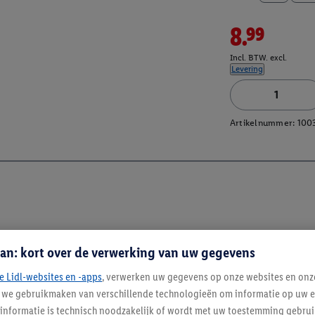
8.99
Incl. BTW. excl.
Levering
Artikelnummer:
100
an: kort over de verwerking van uw gegevens
e Lidl-websites en -apps
, verwerken uw gegevens op onze websites en onz
j we gebruikmaken van verschillende technologieën om informatie op uw e
Blijf op de hoo
informatie is technisch noodzakelijk of wordt met uw toestemming gebrui