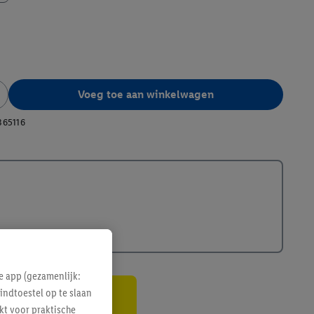
Voeg toe aan winkelwagen
365116
e app (gezamenlijk:
indtoestel op te slaan
gte
kt voor praktische