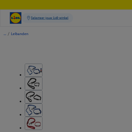
/
Leibanden