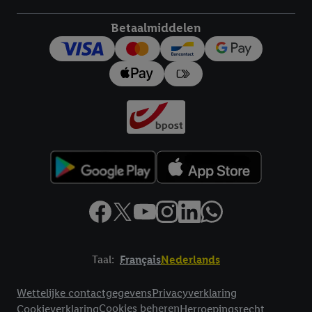
toestemming te allen tijde met vooruitwerkende kracht in te
trekken, vindt u in onze
privacyverklaring
.
Je vindt het
Betaalmiddelen
impressum hier.
Taal:
Français
Nederlands
Footerelement met links naar juridische teksten
Wettelijke contactgegevens
Privacyverklaring
Cookies beheren
Cookieverklaring
Herroepingsrecht