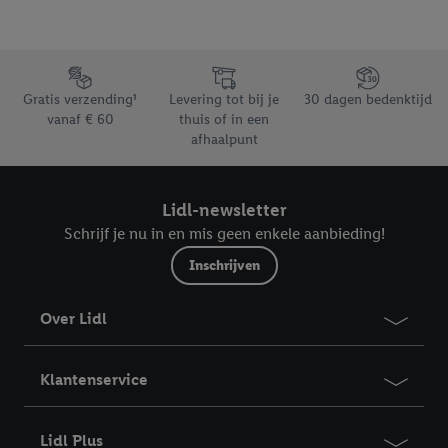
identificatiegegevens waarover Criteo SA beschikt en die aan u
toegewezen werden.
Als u hiermee akkoord gaat, kunnen advertenties in het kader
van retargeting, d.w.z. advertenties voor producten waarin u
Footerelement met de verschillende USPs van Lidl.be
interesse hebt getoond (bijvoorbeeld door het product in de
Gratis verzending¹
Levering tot bij je
30 dagen bedenktijd
vanaf € 60
thuis of in een
webshop aan uw winkelmandje toe te voegen, maar het niet te
afhaalpunt
kopen), ook op verschillende apparaten en verschillende Lidl-
diensten worden weergegeven als er met behulp van uw
gehashte e-mailadres en eventuele andere
Lidl-newsletter
identificatiegegevens/identificatiegegevens waarover Criteo
Schrijf je nu in en mis geen enkele aanbieding!
SA beschikt, meerdere eindapparaten of Lidl-diensten aan u
kunnen worden toegewezen.
Inschrijven
Onder “Aanpassen” kunt u individuele doeleinden toestaan en
meer informatie vinden over de gegevensverwerking.
Over Lidl
Door op “weigeren” te klikken, kunt u alleen het gebruik van de
noodzakelijke technologieën toestaan. Door op “aanvaarden” te
Klantenservice
klikken, stemt u in met alle verwerkingen voor alle
bovengenoemde doeleinden. Meer informatie, waaronder de
bewaartermijn van de gegevens en uw recht om uw
Lidl Plus