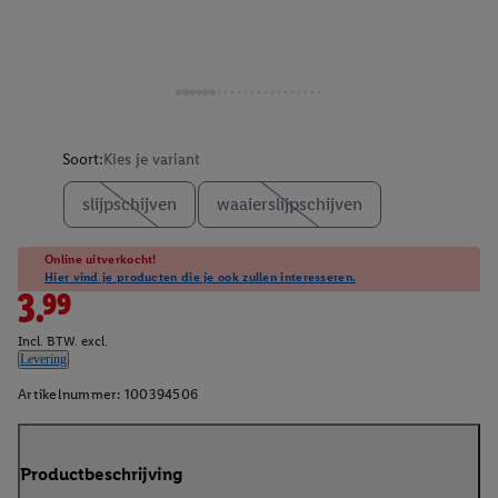
Soort:
Kies je variant
slijpschijven
waaierslijpschijven
Online uitverkocht!
Hier vind je producten die je ook zullen interesseren.
3.99
Incl. BTW. excl.
Levering
Artikelnummer:
100394506
Productbeschrijving