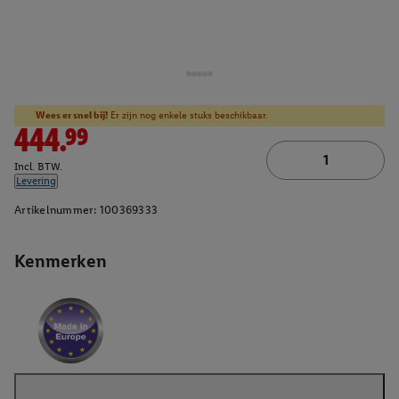
Wees er snel bij!
Er zijn nog enkele stuks beschikbaar.
444.99
Incl. BTW.
Levering
Artikelnummer:
100369333
Kenmerken