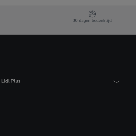
taan. Door op
eer informatie,
 vooruitwerkende
30 dagen bedenktijd
Lidl Plus