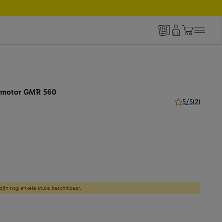
 motor GMR 560
5/5
(2)
5 van 5 sterren 
zijn nog enkele stuks beschikbaar.