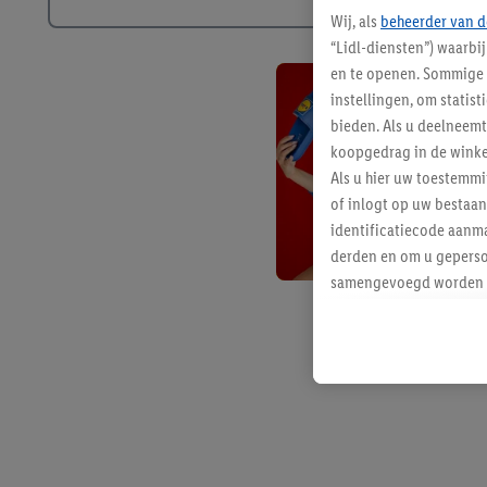
Wij, als
beheerder van d
“Lidl-diensten”) waarbi
en te openen. Sommige 
instellingen, om statis
bieden. Als u deelneem
koopgedrag in de winke
Als u hier uw toestemm
of inlogt op uw bestaan
identificatiecode aanma
derden en om u geperso
samengevoegd worden me
aan u toegewezen werd
Als u hiermee akkoord g
u interesse hebt getoo
niet te kopen), ook op 
van uw gehashte e-mail
beschikt, meerdere ein
Onder “Aanpassen” kunt