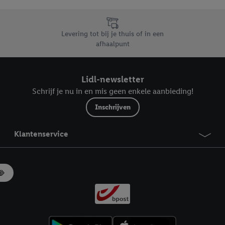
likken, kunt u alleen het gebruik van de noodzakelijke technologieën toes
, stemt u in met alle verwerkingen voor alle bovengenoemde doeleinden. M
mijn van de gegevens en uw recht om uw toestemming te allen tijde met
Levering tot bij je thuis of in een
ndt u in onze
privacyverklaring
.
Je vindt het impressum hier.
afhaalpunt
Lidl-newsletter
Schrijf je nu in en mis geen enkele aanbieding!
Inschrijven
Klantenservice