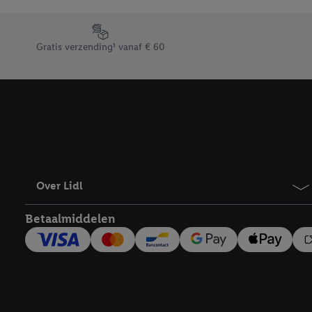
Door op “weigeren” te k
“aanvaarden” te klikken
Footerelement met de verschillende USPs van Lidl.be
waaronder de bewaarter
Gratis verzending¹ vanaf € 60
kracht in te trekken, vi
Over Lidl
Betaalmiddelen