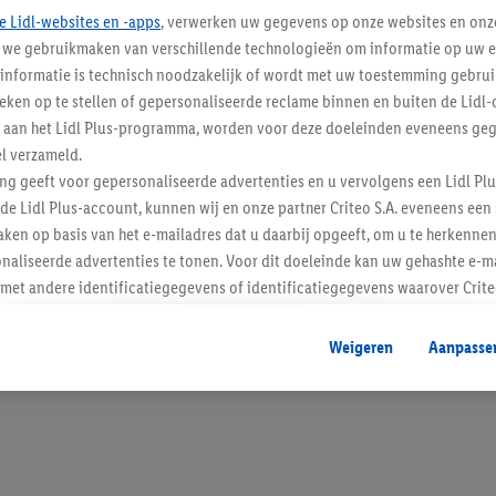
e Lidl-websites en -apps
, verwerken uw gegevens op onze websites en onz
j we gebruikmaken van verschillende technologieën om informatie op uw e
informatie is technisch noodzakelijk of wordt met uw toestemming gebrui
tieken op te stellen of gepersonaliseerde reclame binnen en buiten de Lidl-
Blijf op de hoo
t aan het Lidl Plus-programma, worden voor deze doeleinden eveneens ge
l verzameld.
Schrijf je in op de newslette
ing geeft voor gepersonaliseerde advertenties en u vervolgens een Lidl P
de Lidl Plus-account, kunnen wij en onze partner Criteo S.A. eveneens een 
Inschrijven
ken op basis van het e-mailadres dat u daarbij opgeeft, om u te herkennen
naliseerde advertenties te tonen. Voor dit doeleinde kan uw gehashte e-m
t andere identificatiegegevens of identificatiegegevens waarover Criteo
en.
aat, kunnen advertenties in het kader van retargeting, d.w.z. advertenties
Weigeren
Aanpasse
nd (bijvoorbeeld door het product in de webshop aan uw winkelmandje toe 
verschillende apparaten en verschillende Lidl-diensten worden weergegeve
adres en eventuele andere identificatiegegevens/identificatiegegevens wa
dapparaten of Lidl-diensten aan u kunnen worden toegewezen.
 u individuele doeleinden toestaan en meer informatie vinden over de ge