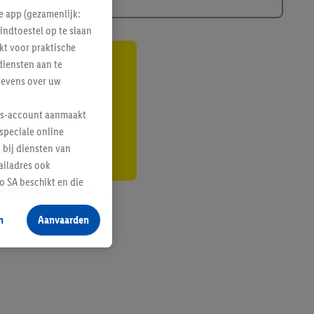
e app (gezamenlijk:
indtoestel op te slaan
kt voor praktische
diensten aan te
gte
gevens over uw
r
lus-account aanmaakt
speciale online
 bij diensten van
ailadres ook
 SA beschikt en die
 voor producten waarin
n
Aanvaarden
te voegen, maar het
n als er met behulp
arover Criteo SA
gevensverwerking.