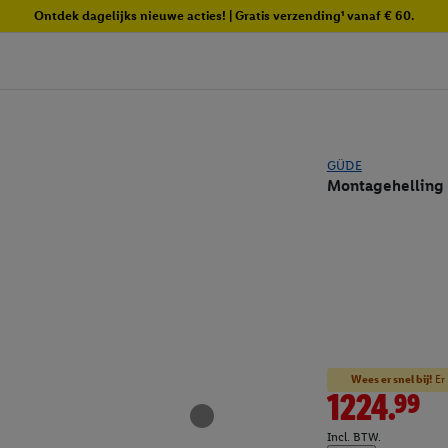
Ontdek dagelijks nieuwe acties! | Gratis verzending¹ vanaf € 60.
GÜDE
Montagehelling
Wees er snel bij!
Er 
1224.99
Incl. BTW.