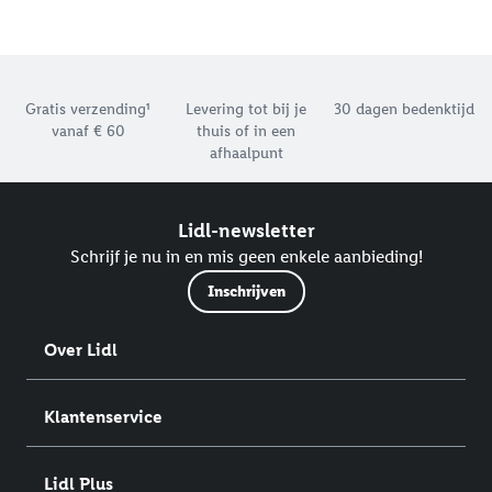
Footerelement met de verschillende USPs van Lidl.be
Gratis verzending¹
Levering tot bij je
30 dagen bedenktijd
vanaf € 60
thuis of in een
afhaalpunt
Lidl-newsletter
Schrijf je nu in en mis geen enkele aanbieding!
Inschrijven
Over Lidl
Klantenservice
Lidl Plus