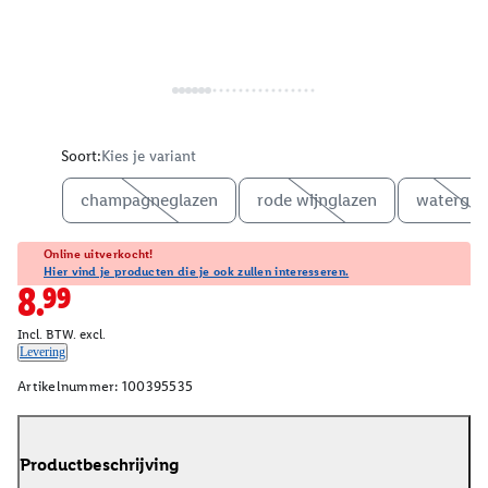
Soort:
Kies je variant
champagneglazen
rode wijnglazen
watergla
Online uitverkocht!
Hier vind je producten die je ook zullen interesseren.
8.99
Incl. BTW. excl.
Levering
Artikelnummer:
100395535
Productbeschrijving