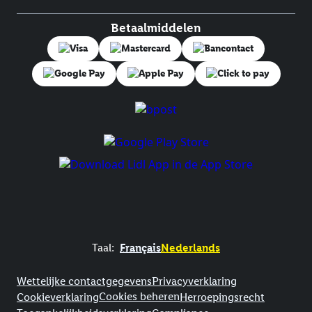
Betaalmiddelen
Taal:
Français
Nederlands
Footerelement met links naar juridische teksten
Wettelijke contactgegevens
Privacyverklaring
Cookies beheren
Cookieverklaring
Herroepingsrecht