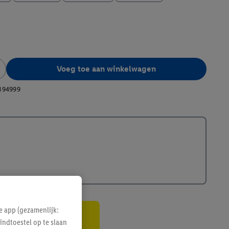
Voeg toe aan winkelwagen
394999
e app (gezamenlijk:
indtoestel op te slaan
gte