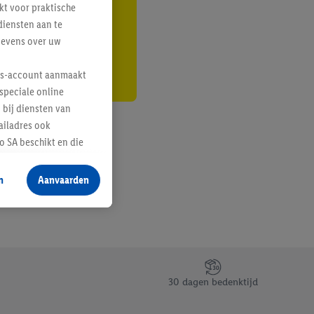
kt voor praktische
r
diensten aan te
gevens over uw
lus-account aanmaakt
speciale online
 bij diensten van
ailadres ook
 SA beschikt en die
 voor producten waarin
n
Aanvaarden
te voegen, maar het
n als er met behulp
arover Criteo SA
gevensverwerking.
taan. Door op
30 dagen bedenktijd
eer informatie,
 vooruitwerkende