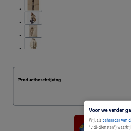
Productbeschrijving
Voor we verder ga
Wij, als
beheerder van d
“Lidl-diensten”) waarbi