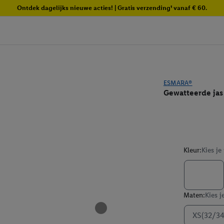
Ontdek dagelijks nieuwe acties! | Gratis verzending¹ vanaf € 60.
ESMARA®
Gewatteerde jas
Kleur:
Kies je
Maten:
Kies j
XS(32/34