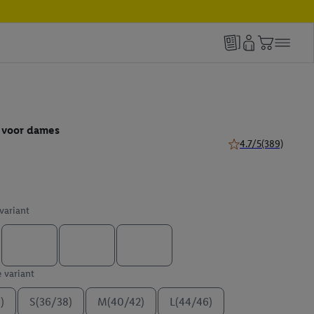
 voor dames
4.7/5
(389)
4.7 van 5 sterren (3
 variant
e variant
)
S(36/38)
M(40/42)
L(44/46)