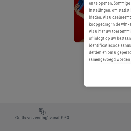
en te openen. Sommige 
instellingen, om statis
bieden. Als u deelneem
koopgedrag in de winke
Als u hier uw toestemm
of inlogt op uw bestaan
identificatiecode aanma
derden en om u geperso
samengevoegd worden me
aan u toegewezen werd
Als u hiermee akkoord g
u interesse hebt getoo
niet te kopen), ook op 
van uw gehashte e-mail
beschikt, meerdere ein
Onder “Aanpassen” kunt
Footerelement met de verschillende USPs van Lidl.be
Door op “weigeren” te k
Gratis verzending¹ vanaf € 60
“aanvaarden” te klikken
waaronder de bewaarter