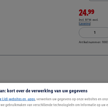
24.99
Incl. BTW. excl.
Levering
Artikelnummer:
100
an: kort over de verwerking van uw gegevens
e Lidl-websites en -apps
, verwerken uw gegevens op onze websites en onz
j we gebruikmaken van verschillende technologieën om informatie op uw e
Blijf op de hoo