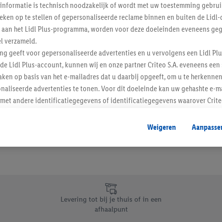
informatie is technisch noodzakelijk of wordt met uw toestemming gebrui
Schrijf je in op de newslette
tieken op te stellen of gepersonaliseerde reclame binnen en buiten de Lidl-
t aan het Lidl Plus-programma, worden voor deze doeleinden eveneens ge
l verzameld.
Inschrijven
ing geeft voor gepersonaliseerde advertenties en u vervolgens een Lidl P
de Lidl Plus-account, kunnen wij en onze partner Criteo S.A. eveneens een 
ken op basis van het e-mailadres dat u daarbij opgeeft, om u te herkennen
naliseerde advertenties te tonen. Voor dit doeleinde kan uw gehashte e-m
t andere identificatiegegevens of identificatiegegevens waarover Criteo
en.
aat, kunnen advertenties in het kader van retargeting, d.w.z. advertenties
Weigeren
Aanpasse
nd (bijvoorbeeld door het product in de webshop aan uw winkelmandje toe 
verschillende apparaten en verschillende Lidl-diensten worden weergegeve
adres en eventuele andere identificatiegegevens/identificatiegegevens wa
dapparaten of Lidl-diensten aan u kunnen worden toegewezen.
 u individuele doeleinden toestaan en meer informatie vinden over de ge
likken, kunt u alleen het gebruik van de noodzakelijke technologieën toes
Levering tot bij je thuis of in een
, stemt u in met alle verwerkingen voor alle bovengenoemde doeleinden. M
afhaalpunt
mijn van de gegevens en uw recht om uw toestemming te allen tijde met