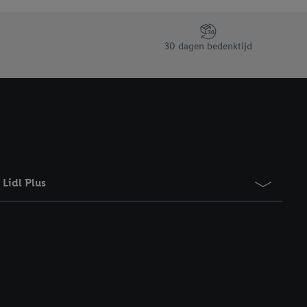
taan. Door op
eer informatie,
 vooruitwerkende
30 dagen bedenktijd
Lidl Plus