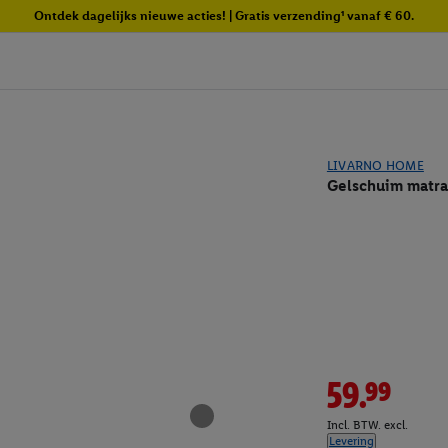
Ontdek dagelijks nieuwe acties! | Gratis verzending¹ vanaf € 60.
LIVARNO HOME
Gelschuim matr
59.99
Incl. BTW. excl.
Levering