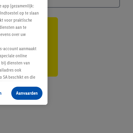
e app (gezamenlijk:
indtoestel op te slaan
kt voor praktische
diensten aan te
gte
gevens over uw
r
lus-account aanmaakt
speciale online
 bij diensten van
ailadres ook
 SA beschikt en die
 voor producten waarin
n
Aanvaarden
te voegen, maar het
n als er met behulp
arover Criteo SA
gevensverwerking.