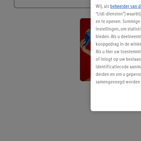
Wij, als
beheerder van d
“Lidl-diensten”) waarbi
en te openen. Sommige 
instellingen, om statis
bieden. Als u deelneem
koopgedrag in de winke
Als u hier uw toestemm
of inlogt op uw bestaan
identificatiecode aanma
derden en om u geperso
samengevoegd worden me
aan u toegewezen werd
Als u hiermee akkoord g
u interesse hebt getoo
niet te kopen), ook op 
van uw gehashte e-mail
beschikt, meerdere ein
Onder “Aanpassen” kunt