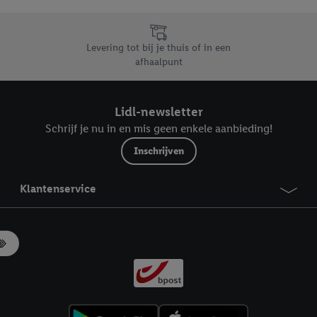
likken, kunt u alleen het gebruik van de noodzakelijke technologieën toes
, stemt u in met alle verwerkingen voor alle bovengenoemde doeleinden. M
mijn van de gegevens en uw recht om uw toestemming te allen tijde met
Levering tot bij je thuis of in een
ndt u in onze
privacyverklaring
.
Je vindt het impressum hier.
afhaalpunt
Lidl-newsletter
Schrijf je nu in en mis geen enkele aanbieding!
Inschrijven
Klantenservice