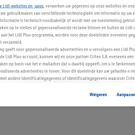
e Lidl-websites en -apps
, verwerken uw gegevens op onze websites en onz
j we gebruikmaken van verschillende technologieën om informatie op uw e
informatie is technisch noodzakelijk of wordt met uw toestemming gebrui
tieken op te stellen of gepersonaliseerde reclame binnen en buiten de Lidl-
Blijf op de hoo
t aan het Lidl Plus-programma, worden voor deze doeleinden eveneens ge
l verzameld.
Schrijf je in op de newslette
ing geeft voor gepersonaliseerde advertenties en u vervolgens een Lidl P
de Lidl Plus-account, kunnen wij en onze partner Criteo S.A. eveneens een 
Inschrijven
ken op basis van het e-mailadres dat u daarbij opgeeft, om u te herkennen
naliseerde advertenties te tonen. Voor dit doeleinde kan uw gehashte e-m
t andere identificatiegegevens of identificatiegegevens waarover Criteo
en.
aat, kunnen advertenties in het kader van retargeting, d.w.z. advertenties
Weigeren
Aanpasse
nd (bijvoorbeeld door het product in de webshop aan uw winkelmandje toe 
verschillende apparaten en verschillende Lidl-diensten worden weergegeve
adres en eventuele andere identificatiegegevens/identificatiegegevens wa
dapparaten of Lidl-diensten aan u kunnen worden toegewezen.
 u individuele doeleinden toestaan en meer informatie vinden over de ge