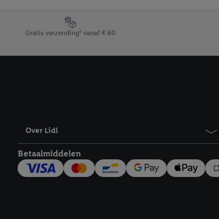
Door op “weigeren” te k
“aanvaarden” te klikken
Footerelement met de verschillende USPs van Lidl.be
waaronder de bewaarter
Gratis verzending¹ vanaf € 60
kracht in te trekken, vi
Over Lidl
Betaalmiddelen