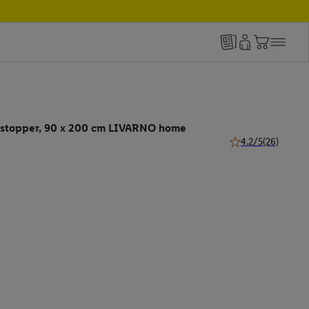
astopper, 90 x 200 cm LIVARNO home
4.2/5
(26)
4.2 van 5 sterren (