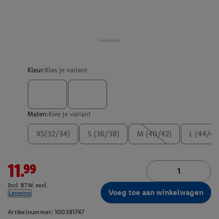
Kleur:
Kies je variant
Maten:
Kies je variant
XS(32/34)
S (36/38)
M (40/42)
L (44/46
11.99
Incl. BTW. excl.
Voeg toe aan winkelwagen
Levering
Artikelnummer:
100381747