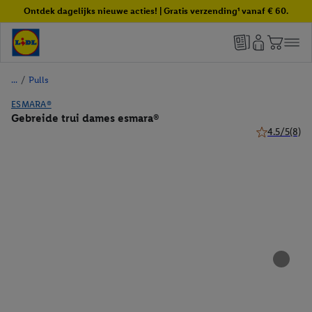
Ontdek dagelijks nieuwe acties! | Gratis verzending¹ vanaf € 60.
/
Pulls
ESMARA®
Gebreide trui dames esmara®
4.5/5
(8)
4.5 van 5 ste