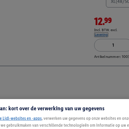
XL(48/5
12.99
Incl. BTW. excl.
Levering
Artikelnummer:
100
an: kort over de verwerking van uw gegevens
e Lidl-websites en -apps
, verwerken uw gegevens op onze websites en onz
j we gebruikmaken van verschillende technologieën om informatie op uw e
Blijf op de hoo