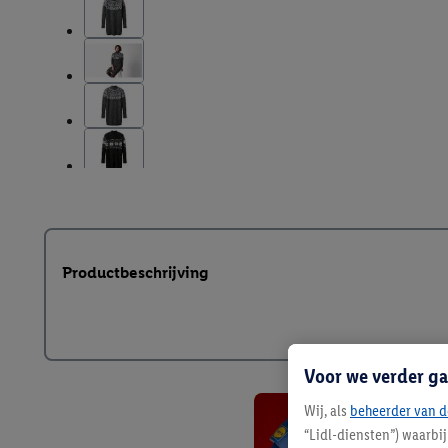
Productbeschrijving
Voor we verder ga
Wij, als
beheerder van d
“Lidl-diensten”) waarbi