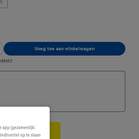
0)
Voeg toe aan winkelwagen
395557
e app (gezamenlijk:
indtoestel op te slaan
gte