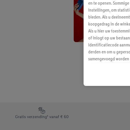
en te openen. Sommige 
instellingen, om statis
bieden. Als u deelneem
koopgedrag in de winke
Als u hier uw toestemm
of inlogt op uw bestaan
identificatiecode aanma
derden en om u geperso
samengevoegd worden me
aan u toegewezen werd
Als u hiermee akkoord g
u interesse hebt getoo
niet te kopen), ook op 
van uw gehashte e-mail
beschikt, meerdere ein
Onder “Aanpassen” kunt
Footerelement met de verschillende USPs van Lidl.be
Door op “weigeren” te k
Gratis verzending¹ vanaf € 60
“aanvaarden” te klikken
waaronder de bewaarter