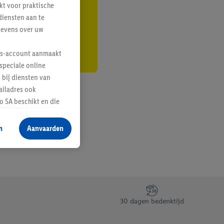
kt voor praktische
r
diensten aan te
gevens over uw
lus-account aanmaakt
speciale online
 bij diensten van
ailadres ook
 SA beschikt en die
 voor producten waarin
n
Aanvaarden
te voegen, maar het
n als er met behulp
arover Criteo SA
gevensverwerking.
taan. Door op
30 dagen bedenktijd
eer informatie,
 vooruitwerkende