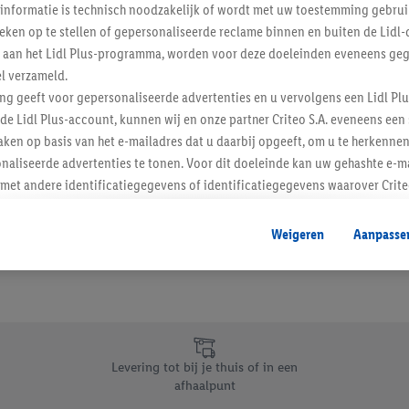
informatie is technisch noodzakelijk of wordt met uw toestemming gebrui
Schrijf je in op de newslette
tieken op te stellen of gepersonaliseerde reclame binnen en buiten de Lidl-
t aan het Lidl Plus-programma, worden voor deze doeleinden eveneens ge
l verzameld.
Inschrijven
ing geeft voor gepersonaliseerde advertenties en u vervolgens een Lidl P
de Lidl Plus-account, kunnen wij en onze partner Criteo S.A. eveneens een 
ken op basis van het e-mailadres dat u daarbij opgeeft, om u te herkennen
naliseerde advertenties te tonen. Voor dit doeleinde kan uw gehashte e-m
t andere identificatiegegevens of identificatiegegevens waarover Criteo
en.
aat, kunnen advertenties in het kader van retargeting, d.w.z. advertenties
Weigeren
Aanpasse
nd (bijvoorbeeld door het product in de webshop aan uw winkelmandje toe 
verschillende apparaten en verschillende Lidl-diensten worden weergegeve
adres en eventuele andere identificatiegegevens/identificatiegegevens wa
dapparaten of Lidl-diensten aan u kunnen worden toegewezen.
 u individuele doeleinden toestaan en meer informatie vinden over de ge
likken, kunt u alleen het gebruik van de noodzakelijke technologieën toes
Levering tot bij je thuis of in een
, stemt u in met alle verwerkingen voor alle bovengenoemde doeleinden. M
afhaalpunt
mijn van de gegevens en uw recht om uw toestemming te allen tijde met