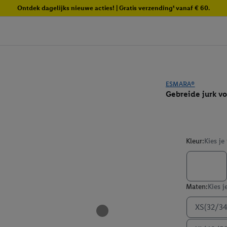
Ontdek dagelijks nieuwe acties! | Gratis verzending¹ vanaf € 60.
ESMARA®
Gebreide jurk v
Kleur:
Kies je
Maten:
Kies j
XS(32/34