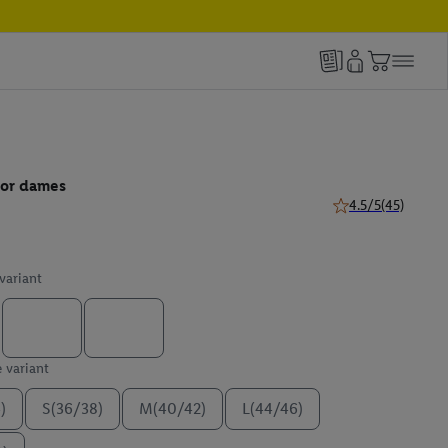
oor dames
4.5/5
(45)
4.5 van 5 sterren (
 variant
e variant
)
S(36/38)
M(40/42)
L(44/46)