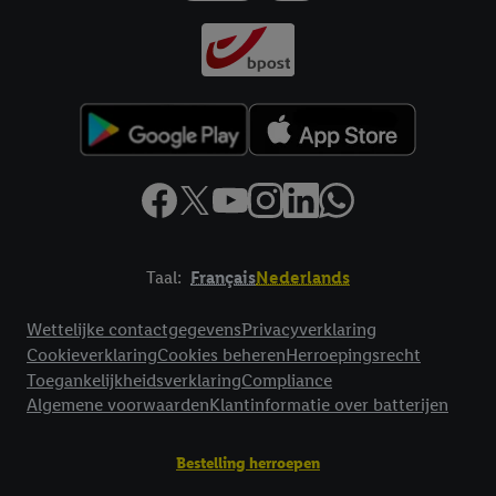
Taal:
Français
Nederlands
Footerelement met links naar juridische teksten
Wettelijke contactgegevens
Privacyverklaring
Cookieverklaring
Cookies beheren
Herroepingsrecht
Toegankelijkheidsverklaring
Compliance
Algemene voorwaarden
Klantinformatie over batterijen
Bestelling herroepen