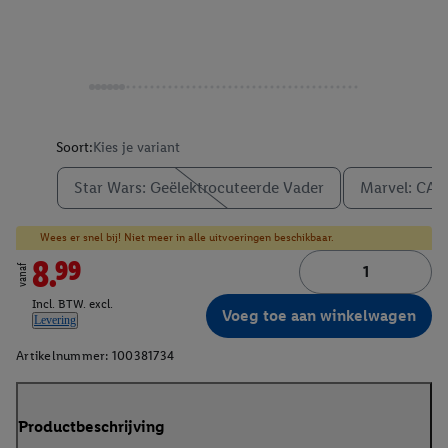
Soort:
Kies je variant
Star Wars: Geëlektrocuteerde Vader
Marvel: CA
Wees er snel bij! Niet meer in alle uitvoeringen beschikbaar.
8.99
vanaf
Incl. BTW. excl.
Voeg toe aan winkelwagen
Levering
Artikelnummer:
100381734
Productbeschrijving