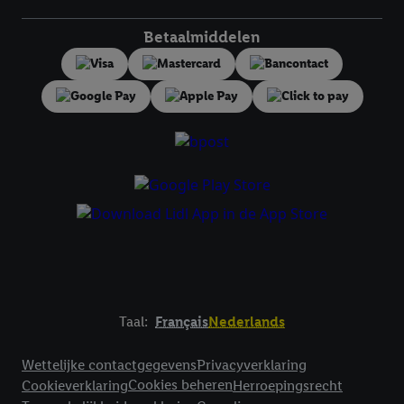
toestemming te allen tijde met vooruitwerkende kracht in te
trekken, vindt u in onze
privacyverklaring
.
Je vindt het
Betaalmiddelen
impressum hier.
Taal:
Français
Nederlands
Footerelement met links naar juridische teksten
Wettelijke contactgegevens
Privacyverklaring
Cookies beheren
Cookieverklaring
Herroepingsrecht