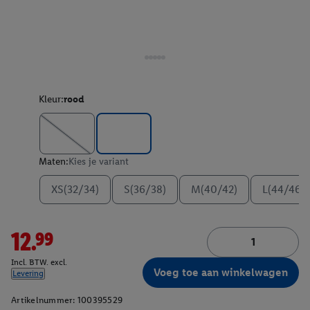
Kleur:
rood
Maten:
Kies je variant
XS(32/34)
S(36/38)
M(40/42)
L(44/46)
12.99
Incl. BTW. excl.
Voeg toe aan winkelwagen
Levering
Artikelnummer:
100395529