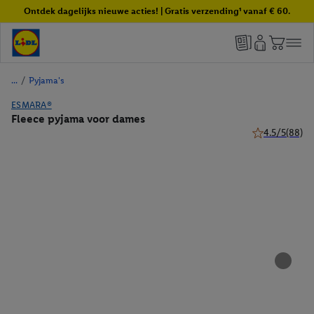
Ontdek dagelijks nieuwe acties! | Gratis verzending¹ vanaf € 60.
/
Pyjama's
ESMARA®
Fleece pyjama voor dames
4.5/5
(88)
4.5 van 5 sterr