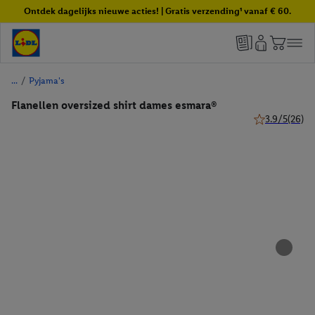
Ontdek dagelijks nieuwe acties! | Gratis verzending¹ vanaf € 60.
/
Pyjama's
Flanellen oversized shirt dames esmara®
3.9/5
(26)
3.9 van 5 ster