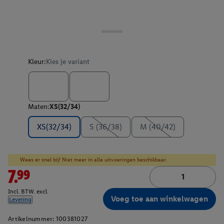
Kleur:
Kies je variant
Maten:
XS(32/34)
XS(32/34)
S (36/38)
M (40/42)
Wees er snel bij! Niet meer in alle uitvoeringen beschikbaar.
7.99
Incl. BTW. excl.
Voeg toe aan winkelwagen
Levering
Artikelnummer:
100381027