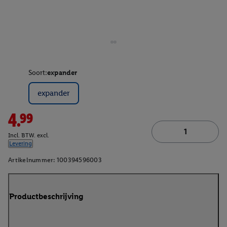
Soort:
expander
expander
4.99
Incl. BTW. excl.
Levering
Artikelnummer:
100394596003
Productbeschrijving