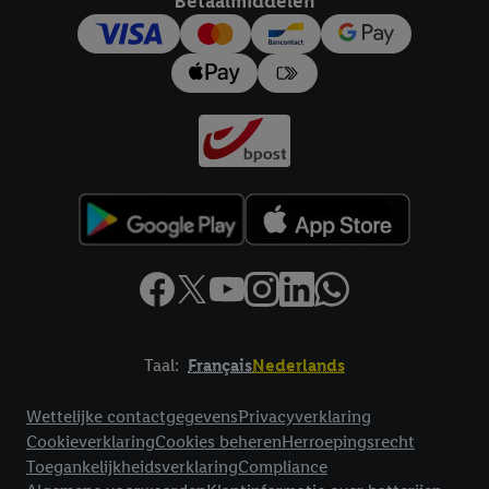
Betaalmiddelen
trekken, vindt u in onze
privacyverklaring
.
Je vindt het
impressum hier.
Taal:
Français
Nederlands
Footerelement met links naar juridische teksten
Wettelijke contactgegevens
Privacyverklaring
Cookieverklaring
Cookies beheren
Herroepingsrecht
Toegankelijkheidsverklaring
Compliance