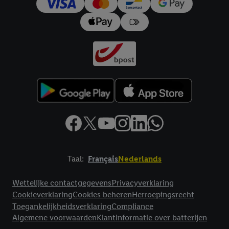
trekken, vindt u in onze
privacyverklaring
.
Je vindt het
impressum hier.
Taal:
Français
Nederlands
Footerelement met links naar juridische teksten
Wettelijke contactgegevens
Privacyverklaring
Cookieverklaring
Cookies beheren
Herroepingsrecht
Toegankelijkheidsverklaring
Compliance
Algemene voorwaarden
Klantinformatie over batterijen