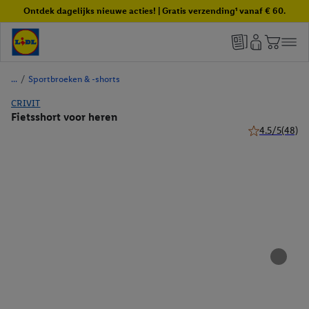
Ontdek dagelijks nieuwe acties! | Gratis verzending¹ vanaf € 60.
/
Sportbroeken & -shorts
CRIVIT
Fietsshort voor heren
4.5/5
(48)
4.5 van 5 sterr