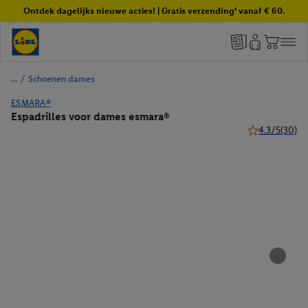
Ontdek dagelijks nieuwe acties! | Gratis verzending¹ vanaf € 60.
/
Schoenen dames
ESMARA®
Espadrilles voor dames esmara®
4.3/5
(30)
4.3 van 5 ster