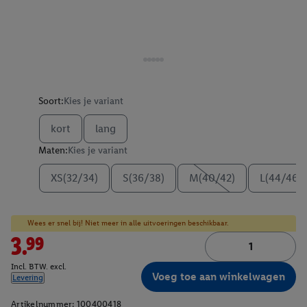
Soort:
Kies je variant
kort
lang
Maten:
Kies je variant
XS(32/34)
S(36/38)
M(40/42)
L(44/46)
Wees er snel bij! Niet meer in alle uitvoeringen beschikbaar.
3.99
Incl. BTW. excl.
Voeg toe aan winkelwagen
Levering
Artikelnummer:
100400418