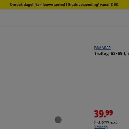
Ontdek dagelijks nieuwe acties! | Gratis verzending¹ vanaf € 60.
ESMARA®
Trolley, 62-69 l,
39.99
Incl. BTW. excl.
Levering