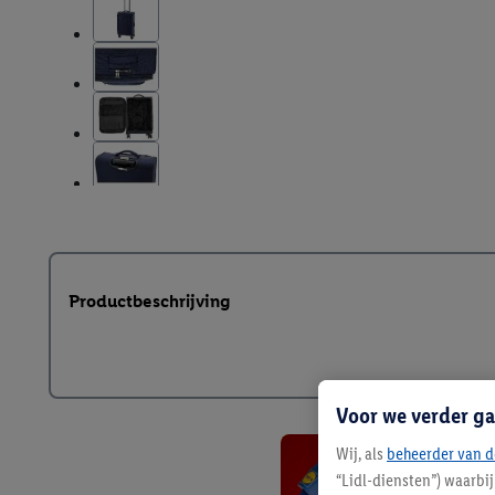
Productbeschrijving
Voor we verder ga
Wij, als
beheerder van d
“Lidl-diensten”) waarbi