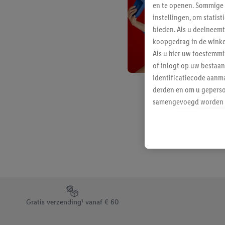
en te openen. Sommige 
instellingen, om statis
bieden. Als u deelneem
koopgedrag in de winke
Als u hier uw toestemm
of inlogt op uw bestaan
identificatiecode aanma
derden en om u geperso
samengevoegd worden me
aan u toegewezen werd
Als u hiermee akkoord g
u interesse hebt getoo
niet te kopen), ook op 
van uw gehashte e-mail
beschikt, meerdere ein
Onder “Aanpassen” kunt
Footerelement met de verschillende USPs van Lidl.be
Door op “weigeren” te k
Gratis verzending¹ vanaf € 60
“aanvaarden” te klikken
waaronder de bewaarter