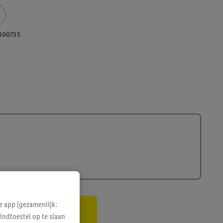
400735
e app (gezamenlijk:
indtoestel op te slaan
gte