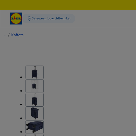
/
Koffers