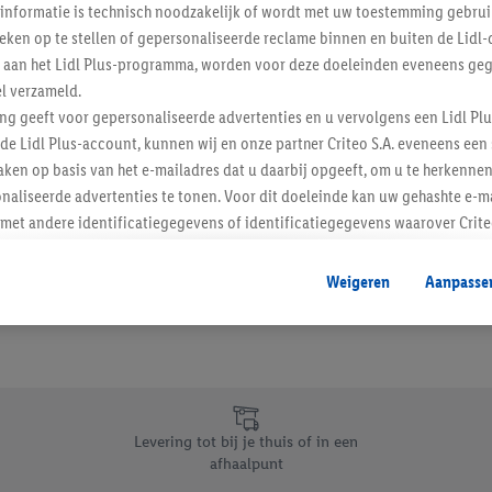
informatie is technisch noodzakelijk of wordt met uw toestemming gebrui
Schrijf je in op de newslette
tieken op te stellen of gepersonaliseerde reclame binnen en buiten de Lidl-
t aan het Lidl Plus-programma, worden voor deze doeleinden eveneens ge
l verzameld.
Inschrijven
ing geeft voor gepersonaliseerde advertenties en u vervolgens een Lidl P
de Lidl Plus-account, kunnen wij en onze partner Criteo S.A. eveneens een 
ken op basis van het e-mailadres dat u daarbij opgeeft, om u te herkennen
naliseerde advertenties te tonen. Voor dit doeleinde kan uw gehashte e-m
t andere identificatiegegevens of identificatiegegevens waarover Criteo
en.
aat, kunnen advertenties in het kader van retargeting, d.w.z. advertenties
Weigeren
Aanpasse
nd (bijvoorbeeld door het product in de webshop aan uw winkelmandje toe 
verschillende apparaten en verschillende Lidl-diensten worden weergegeve
adres en eventuele andere identificatiegegevens/identificatiegegevens wa
dapparaten of Lidl-diensten aan u kunnen worden toegewezen.
 u individuele doeleinden toestaan en meer informatie vinden over de ge
likken, kunt u alleen het gebruik van de noodzakelijke technologieën toes
Levering tot bij je thuis of in een
, stemt u in met alle verwerkingen voor alle bovengenoemde doeleinden. M
afhaalpunt
mijn van de gegevens en uw recht om uw toestemming te allen tijde met