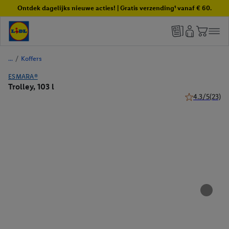
Ontdek dagelijks nieuwe acties! | Gratis verzending¹ vanaf € 60.
/
Koffers
ESMARA®
Trolley, 103 l
4.3/5
(23)
4.3 van 5 ster