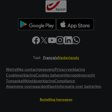
Taal:
Français
Nederlands
Footerelement met links naar juridische teksten
Wettelijke contactgegevens
Privacyverklaring
Cookieverklaring
Cookies beheren
Herroepingsrecht
Toegankelijkheidsverklaring
Compliance
Algemene voorwaarden
Klantinformatie over batterijen
Bestelling herroepen