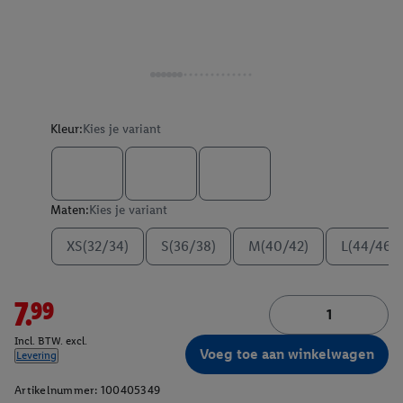
Kleur:
Kies je variant
Maten:
Kies je variant
XS(32/34)
S(36/38)
M(40/42)
L(44/46)
7.99
Incl. BTW. excl.
Voeg toe aan winkelwagen
Levering
Artikelnummer:
100405349