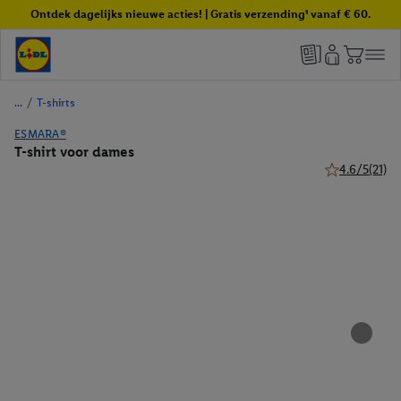
Ontdek dagelijks nieuwe acties! | Gratis verzending¹ vanaf € 60.
/
T-shirts
ESMARA®
T-shirt voor dames
4.6/5
(21)
4.6 van 5 ster