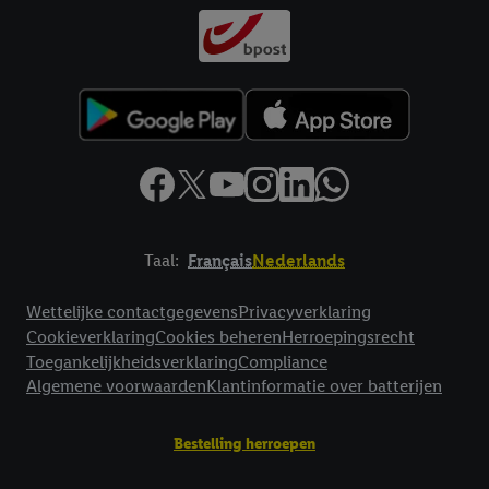
Taal:
Français
Nederlands
Footerelement met links naar juridische teksten
Wettelijke contactgegevens
Privacyverklaring
Cookieverklaring
Cookies beheren
Herroepingsrecht
Toegankelijkheidsverklaring
Compliance
Algemene voorwaarden
Klantinformatie over batterijen
Bestelling herroepen