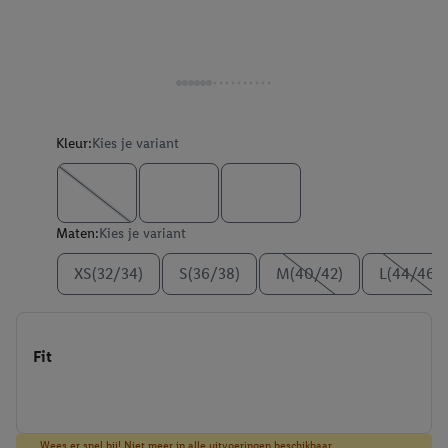
Kleur:
Kies je variant
Maten:
Kies je variant
XS(32/34)
S(36/38)
M(40/42)
L(44/46)
Fit
Wees er snel bij! Niet meer in alle uitvoeringen beschikbaar.