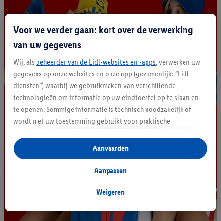
Voor we verder gaan: kort over de verwerking
van uw gegevens
Wij, als
beheerder van de Lidl-websites en -apps
, verwerken uw
gegevens op onze websites en onze app (gezamenlijk: “Lidl-
diensten”) waarbij we gebruikmaken van verschillende
technologieën om informatie op uw eindtoestel op te slaan en
te openen. Sommige informatie is technisch noodzakelijk of
wordt met uw toestemming gebruikt voor praktische
instellingen, om statistieken op te stellen of gepersonaliseerde
reclame binnen en buiten de Lidl-diensten aan te bieden. Als u
Aanvaarden
deelneemt aan het Lidl Plus-programma, worden voor deze
doeleinden eveneens gegevens over uw koopgedrag in de
Aanpassen
winkel verzameld.
Als u hier uw toestemming geeft voor gepersonaliseerde
Weigeren
advertenties en u vervolgens een Lidl Plus-account aanmaakt
of inlogt op uw bestaande Lidl Plus-account, kunnen wij en