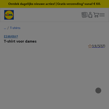
Ontdek dagelijks nieuwe acties! | Gratis verzending¹ vanaf € 60.
/
T-shirts
ESMARA®
T-shirt voor dames
3.9/5
(37)
3.9 van 5 ster