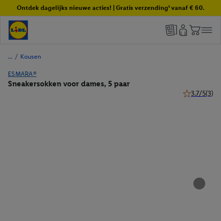
Ontdek dagelijks nieuwe acties! | Gratis verzending¹ vanaf € 60.
/
Kousen
ESMARA®
Sneakersokken voor dames, 5 paar
3.7/5
(3)
3.7 van 5 ste