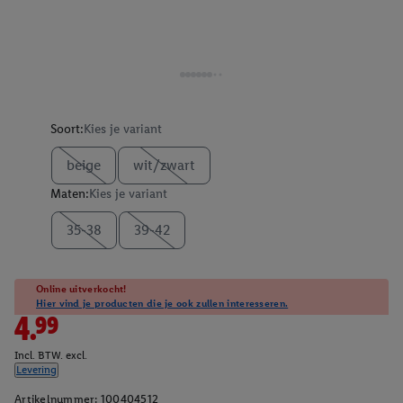
Soort:
Kies je variant
beige
wit/zwart
Maten:
Kies je variant
35-38
39-42
Online uitverkocht!
Hier vind je producten die je ook zullen interesseren.
4.99
Incl. BTW. excl.
Levering
Artikelnummer:
100404512