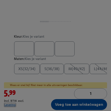
Kleur:
Kies je variant
Maten:
Kies je variant
XS(32/34)
S(36/38)
M(40/42)
L(44/46)
Wees er snel bij! Niet meer in alle uitvoeringen beschikbaar.
5.99
Incl. BTW. excl.
Voeg toe aan winkelwagen
Levering