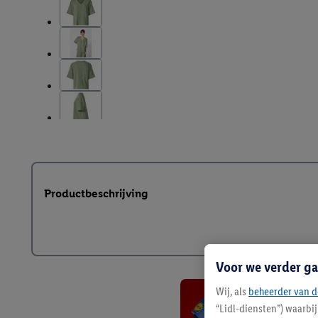
Productbeschrijving
Voor we verder ga
Wij, als
beheerder van d
“Lidl-diensten”) waarbi