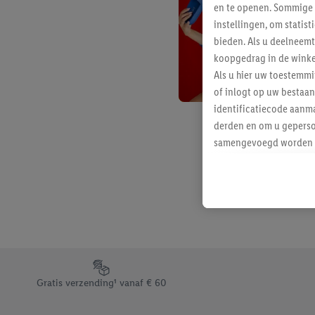
en te openen. Sommige 
instellingen, om statis
bieden. Als u deelneem
koopgedrag in de winke
Als u hier uw toestemm
of inlogt op uw bestaan
identificatiecode aanma
derden en om u geperso
samengevoegd worden me
aan u toegewezen werd
Als u hiermee akkoord g
u interesse hebt getoo
niet te kopen), ook op 
van uw gehashte e-mail
beschikt, meerdere ein
Onder “Aanpassen” kunt
Footerelement met de verschillende USPs van Lidl.be
Door op “weigeren” te k
Gratis verzending¹ vanaf € 60
“aanvaarden” te klikken
waaronder de bewaarter