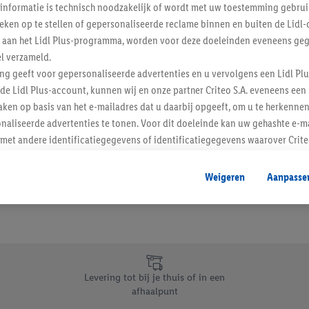
informatie is technisch noodzakelijk of wordt met uw toestemming gebrui
Schrijf je in op de newslette
tieken op te stellen of gepersonaliseerde reclame binnen en buiten de Lidl-
t aan het Lidl Plus-programma, worden voor deze doeleinden eveneens ge
l verzameld.
Inschrijven
ing geeft voor gepersonaliseerde advertenties en u vervolgens een Lidl P
de Lidl Plus-account, kunnen wij en onze partner Criteo S.A. eveneens een 
ken op basis van het e-mailadres dat u daarbij opgeeft, om u te herkennen
naliseerde advertenties te tonen. Voor dit doeleinde kan uw gehashte e-m
t andere identificatiegegevens of identificatiegegevens waarover Criteo
en.
aat, kunnen advertenties in het kader van retargeting, d.w.z. advertenties
Weigeren
Aanpasse
nd (bijvoorbeeld door het product in de webshop aan uw winkelmandje toe 
verschillende apparaten en verschillende Lidl-diensten worden weergegeve
adres en eventuele andere identificatiegegevens/identificatiegegevens wa
dapparaten of Lidl-diensten aan u kunnen worden toegewezen.
 u individuele doeleinden toestaan en meer informatie vinden over de ge
likken, kunt u alleen het gebruik van de noodzakelijke technologieën toes
Levering tot bij je thuis of in een
, stemt u in met alle verwerkingen voor alle bovengenoemde doeleinden. M
afhaalpunt
mijn van de gegevens en uw recht om uw toestemming te allen tijde met