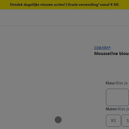
Ontdek dagelijks nieuwe acties! | Gratis verzending¹ vanaf € 60.
ESMARA®
Mousseline blou
Kleur:
Kies je
Maten:
Kies j
XS
S