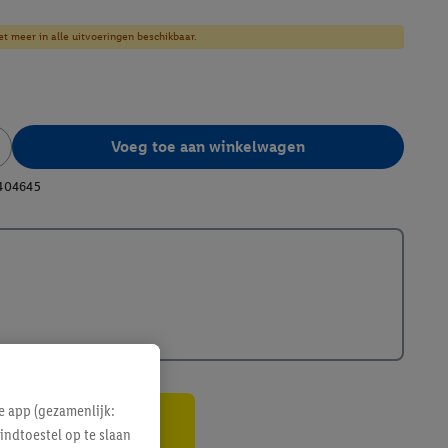
et meer in alle uitvoeringen beschikbaar.
Voeg toe aan winkelwagen
404645
e app (gezamenlijk:
indtoestel op te slaan
gte