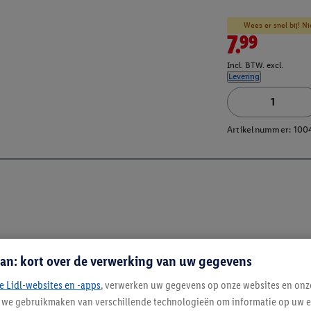
Wees er snel bij! Ni
7.99
Incl. BTW. excl.
Levering
Artikelnummer:
100
an: kort over de verwerking van uw gegevens
e Lidl-websites en -apps
, verwerken uw gegevens op onze websites en onz
j we gebruikmaken van verschillende technologieën om informatie op uw e
Blijf op de hoo