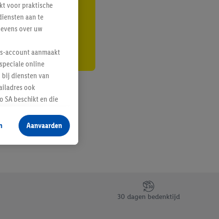
kt voor praktische
r
diensten aan te
gevens over uw
lus-account aanmaakt
speciale online
 bij diensten van
ailadres ook
 SA beschikt en die
 voor producten waarin
n
Aanvaarden
te voegen, maar het
n als er met behulp
arover Criteo SA
gevensverwerking.
taan. Door op
30 dagen bedenktijd
eer informatie,
 vooruitwerkende