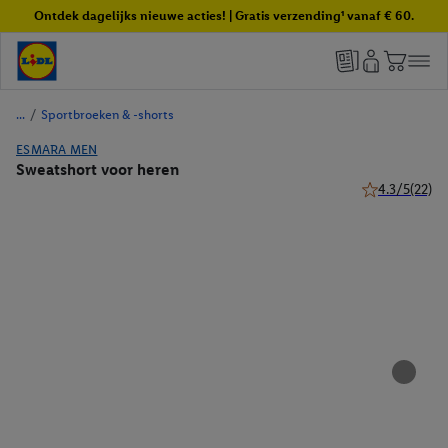
Ontdek dagelijks nieuwe acties! | Gratis verzending¹ vanaf € 60.
/
Sportbroeken & -shorts
ESMARA MEN
Sweatshort voor heren
4.3/5
(22)
4.3 van 5 ster