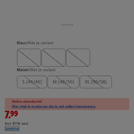
Kleur:
Kies je variant
Maten:
Kies je variant
S (44/46)
M (48/50)
XL (56/58)
Online uitverkocht!
Hier vind je producten die je ook zullen interesseren.
7.99
Incl. BTW. excl.
Levering