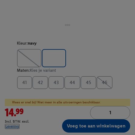
Kleur:
navy
Maten:
Kies je variant
41
42
43
44
45
46
Wees er snel bij! Niet meer in alle uitvoeringen beschikbaar.
14.99
Incl. BTW. excl.
Voeg toe aan winkelwagen
Levering