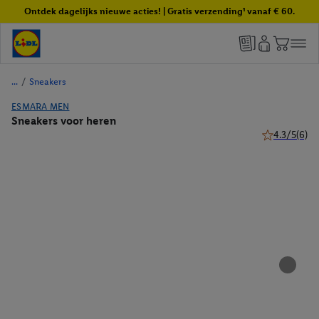
Ontdek dagelijks nieuwe acties! | Gratis verzending¹ vanaf € 60.
/
Sneakers
ESMARA MEN
Sneakers voor heren
4.3/5
(6)
4.3 van 5 ste