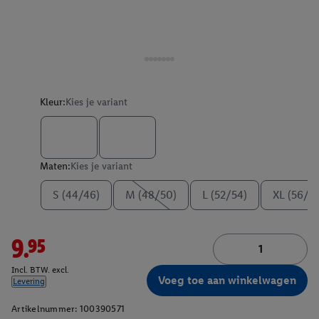
Kleur:
Kies je variant
Maten:
Kies je variant
S (44/46)
M (48/50)
L (52/54)
XL (56/5
9.95
Incl. BTW. excl.
Voeg toe aan winkelwagen
Levering
Artikelnummer:
100390571