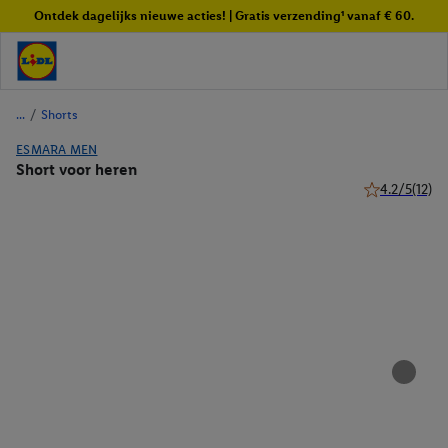
Ontdek dagelijks nieuwe acties! | Gratis verzending¹ vanaf € 60.
/
Shorts
ESMARA MEN
Short voor heren
4.2/5
(12)
4.2 van 5 ster