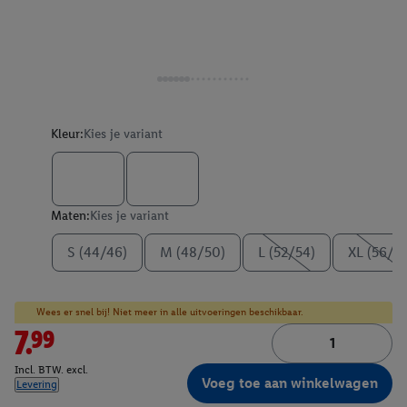
Kleur:
Kies je variant
Maten:
Kies je variant
S (44/46)
M (48/50)
L (52/54)
XL (56/5
Wees er snel bij! Niet meer in alle uitvoeringen beschikbaar.
7.99
Incl. BTW. excl.
Voeg toe aan winkelwagen
Levering