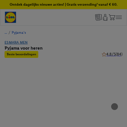
Ontdek dagelijks nieuwe acties! | Gratis verzending¹ vanaf € 60.
/
Pyjama's
ESMARA MEN
Pyjama voor heren
4.8/5
(84)
Beste beoordelingen
4.8 van 5 sterr