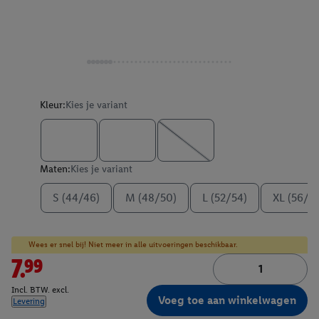
Kleur:
Kies je variant
Maten:
Kies je variant
S (44/46)
M (48/50)
L (52/54)
XL (56/5
Wees er snel bij! Niet meer in alle uitvoeringen beschikbaar.
7.99
Incl. BTW. excl.
Voeg toe aan winkelwagen
Levering