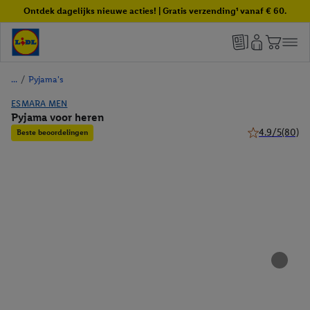
Ontdek dagelijks nieuwe acties! | Gratis verzending¹ vanaf € 60.
/
Pyjama's
ESMARA MEN
Pyjama voor heren
4.9/5
(80)
Beste beoordelingen
4.9 van 5 sterr