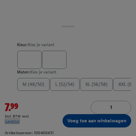
Kleur:
Kies je variant
Maten:
Kies je variant
M (48/50)
L (52/54)
XL (56/58)
XXL (60
7.99
Incl. BTW. excl.
Voeg toe aan winkelwagen
Levering
Artikelnummer:
100400451