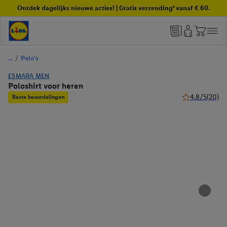
Ontdek dagelijks nieuwe acties! | Gratis verzending¹ vanaf € 60.
/
Polo's
ESMARA MEN
Poloshirt voor heren
4.8/5
(20)
Beste beoordelingen
4.8 van 5 sterr