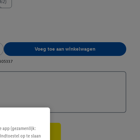
62)
Voeg toe aan winkelwagen
405337
e app (gezamenlijk:
indtoestel op te slaan
gte