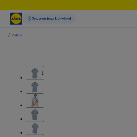
/
Polo's