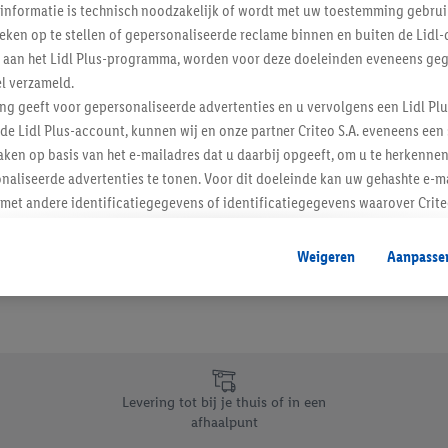
informatie is technisch noodzakelijk of wordt met uw toestemming gebrui
Schrijf je in op de newslette
tieken op te stellen of gepersonaliseerde reclame binnen en buiten de Lidl-
t aan het Lidl Plus-programma, worden voor deze doeleinden eveneens ge
l verzameld.
Inschrijven
ing geeft voor gepersonaliseerde advertenties en u vervolgens een Lidl P
de Lidl Plus-account, kunnen wij en onze partner Criteo S.A. eveneens een 
ken op basis van het e-mailadres dat u daarbij opgeeft, om u te herkennen
naliseerde advertenties te tonen. Voor dit doeleinde kan uw gehashte e-m
t andere identificatiegegevens of identificatiegegevens waarover Criteo
en.
aat, kunnen advertenties in het kader van retargeting, d.w.z. advertenties
Weigeren
Aanpasse
nd (bijvoorbeeld door het product in de webshop aan uw winkelmandje toe 
verschillende apparaten en verschillende Lidl-diensten worden weergegeve
adres en eventuele andere identificatiegegevens/identificatiegegevens wa
dapparaten of Lidl-diensten aan u kunnen worden toegewezen.
 u individuele doeleinden toestaan en meer informatie vinden over de ge
likken, kunt u alleen het gebruik van de noodzakelijke technologieën toes
Levering tot bij je thuis of in een
, stemt u in met alle verwerkingen voor alle bovengenoemde doeleinden. M
afhaalpunt
mijn van de gegevens en uw recht om uw toestemming te allen tijde met