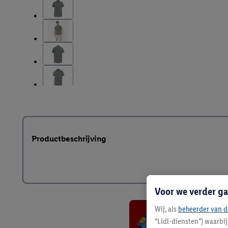
Productbeschrijving
Voor we verder ga
Wij, als
beheerder van d
“Lidl-diensten”) waarbi