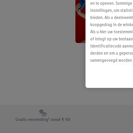
en te openen. Sommige 
instellingen, om statis
bieden. Als u deelneem
koopgedrag in de winke
Als u hier uw toestemm
of inlogt op uw bestaan
identificatiecode aanma
derden en om u geperso
samengevoegd worden me
aan u toegewezen werd
Als u hiermee akkoord g
u interesse hebt getoo
niet te kopen), ook op 
van uw gehashte e-mail
beschikt, meerdere ein
Onder “Aanpassen” kunt
Footerelement met de verschillende USPs van Lidl.be
Door op “weigeren” te k
Gratis verzending¹ vanaf € 60
“aanvaarden” te klikken
waaronder de bewaarter