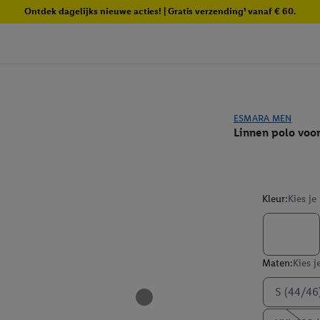
Ontdek dagelijks nieuwe acties! | Gratis verzending¹ vanaf € 60.
ESMARA MEN
Linnen polo voo
Kleur:
Kies je
Maten:
Kies j
S (44/46