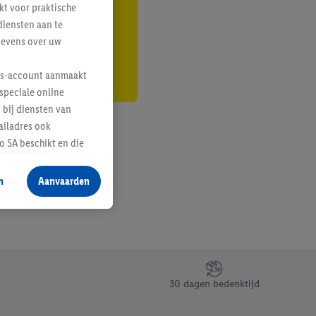
kt voor praktische
r
diensten aan te
gevens over uw
lus-account aanmaakt
speciale online
 bij diensten van
ailadres ook
 SA beschikt en die
 voor producten waarin
n
Aanvaarden
te voegen, maar het
n als er met behulp
arover Criteo SA
gevensverwerking.
taan. Door op
30 dagen bedenktijd
eer informatie,
 vooruitwerkende