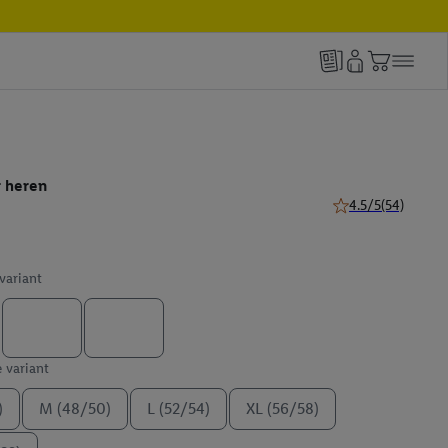
r heren
4.5/5
(54)
4.5 van 5 sterren (
 variant
e variant
)
M (48/50)
L (52/54)
XL (56/58)