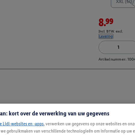
XXL (60/
8.99
Incl. BTW. excl.
Levering
Artikelnummer:
100
an: kort over de verwerking van uw gegevens
e Lidl-websites en -apps
, verwerken uw gegevens op onze websites en onz
j we gebruikmaken van verschillende technologieën om informatie op uw e
Blijf op de hoo