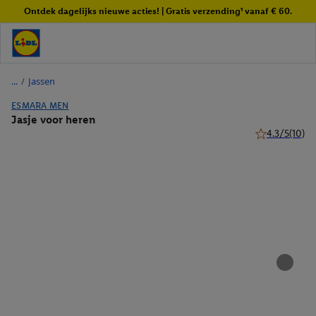
Ontdek dagelijks nieuwe acties! | Gratis verzending¹ vanaf € 60.
/
Jassen
ESMARA MEN
Jasje voor heren
4.3/5
(10)
4.3 van 5 ster