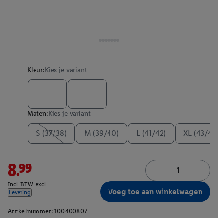
Kleur:
Kies je variant
Maten:
Kies je variant
S (37/38)
M (39/40)
L (41/42)
XL (43/44
8.99
Incl. BTW. excl.
Voeg toe aan winkelwagen
Levering
Artikelnummer:
100400807