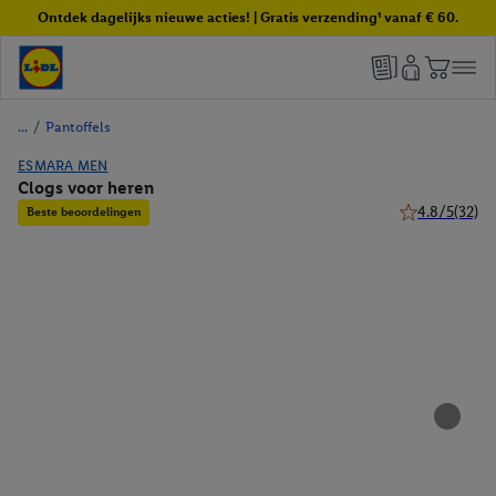
Ontdek dagelijks nieuwe acties! | Gratis verzending¹ vanaf € 60.
/
Pantoffels
ESMARA MEN
Clogs voor heren
4.8/5
(32)
Beste beoordelingen
4.8 van 5 ster