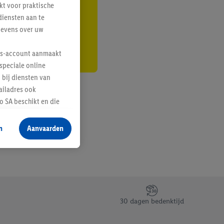
kt voor praktische
r
diensten aan te
gevens over uw
lus-account aanmaakt
speciale online
 bij diensten van
ailadres ook
 SA beschikt en die
 voor producten waarin
n
Aanvaarden
te voegen, maar het
n als er met behulp
arover Criteo SA
gevensverwerking.
taan. Door op
30 dagen bedenktijd
eer informatie,
 vooruitwerkende