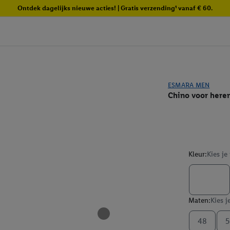
Ontdek dagelijks nieuwe acties! | Gratis verzending¹ vanaf € 60.
ESMARA MEN
Chino voor here
Kleur:
Kies je
Maten:
Kies j
48
5