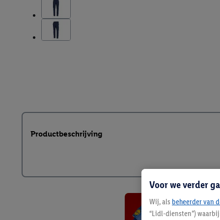
Productbeschrijving
Voor we verder ga
Wij, als
beheerder van d
“Lidl-diensten”) waarbi