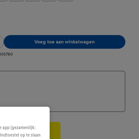
Voeg toe aan winkelwagen
405780
e app (gezamenlijk:
indtoestel op te slaan
gte