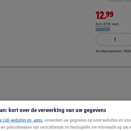
12.99
Incl. BTW. excl.
Levering
Artikelnummer:
100
an: kort over de verwerking van uw gegevens
e Lidl-websites en -apps
, verwerken uw gegevens op onze websites en onz
j we gebruikmaken van verschillende technologieën om informatie op uw e
Blijf op de hoo