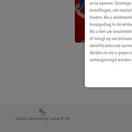
en te openen. Sommige 
instellingen, om statis
bieden. Als u deelneem
koopgedrag in de winke
Als u hier uw toestemm
of inlogt op uw bestaan
identificatiecode aanma
derden en om u geperso
samengevoegd worden me
aan u toegewezen werd
Als u hiermee akkoord g
u interesse hebt getoo
niet te kopen), ook op 
van uw gehashte e-mail
beschikt, meerdere ein
Onder “Aanpassen” kunt
Footerelement met de verschillende USPs van Lidl.be
Door op “weigeren” te k
Gratis verzending¹ vanaf € 60
“aanvaarden” te klikken
waaronder de bewaarter