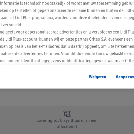
informatie is technisch noodzakelijk of wordt met uw toestemming gebrui
Schrijf je in op de newslette
tieken op te stellen of gepersonaliseerde reclame binnen en buiten de Lidl-
t aan het Lidl Plus-programma, worden voor deze doeleinden eveneens ge
l verzameld.
Inschrijven
ing geeft voor gepersonaliseerde advertenties en u vervolgens een Lidl P
de Lidl Plus-account, kunnen wij en onze partner Criteo S.A. eveneens een 
ken op basis van het e-mailadres dat u daarbij opgeeft, om u te herkennen
naliseerde advertenties te tonen. Voor dit doeleinde kan uw gehashte e-m
t andere identificatiegegevens of identificatiegegevens waarover Criteo
en.
aat, kunnen advertenties in het kader van retargeting, d.w.z. advertenties
Weigeren
Aanpasse
nd (bijvoorbeeld door het product in de webshop aan uw winkelmandje toe 
verschillende apparaten en verschillende Lidl-diensten worden weergegeve
adres en eventuele andere identificatiegegevens/identificatiegegevens wa
dapparaten of Lidl-diensten aan u kunnen worden toegewezen.
 u individuele doeleinden toestaan en meer informatie vinden over de ge
likken, kunt u alleen het gebruik van de noodzakelijke technologieën toes
Levering tot bij je thuis of in een
, stemt u in met alle verwerkingen voor alle bovengenoemde doeleinden. M
afhaalpunt
mijn van de gegevens en uw recht om uw toestemming te allen tijde met