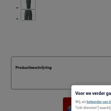
Productbeschrijving
Voor we verder ga
Wij, als
beheerder van d
“Lidl-diensten”) waarbi