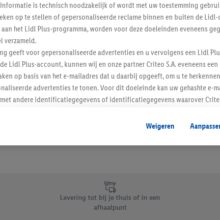
informatie is technisch noodzakelijk of wordt met uw toestemming gebrui
Schrijf je in op de newslette
tieken op te stellen of gepersonaliseerde reclame binnen en buiten de Lidl-
t aan het Lidl Plus-programma, worden voor deze doeleinden eveneens ge
l verzameld.
Inschrijven
ing geeft voor gepersonaliseerde advertenties en u vervolgens een Lidl P
de Lidl Plus-account, kunnen wij en onze partner Criteo S.A. eveneens een 
ken op basis van het e-mailadres dat u daarbij opgeeft, om u te herkennen
naliseerde advertenties te tonen. Voor dit doeleinde kan uw gehashte e-m
t andere identificatiegegevens of identificatiegegevens waarover Criteo
en.
aat, kunnen advertenties in het kader van retargeting, d.w.z. advertenties
Weigeren
Aanpasse
nd (bijvoorbeeld door het product in de webshop aan uw winkelmandje toe 
verschillende apparaten en verschillende Lidl-diensten worden weergegeve
adres en eventuele andere identificatiegegevens/identificatiegegevens wa
dapparaten of Lidl-diensten aan u kunnen worden toegewezen.
 u individuele doeleinden toestaan en meer informatie vinden over de ge
likken, kunt u alleen het gebruik van de noodzakelijke technologieën toes
Levering tot bij je thuis of in een
, stemt u in met alle verwerkingen voor alle bovengenoemde doeleinden. M
afhaalpunt
mijn van de gegevens en uw recht om uw toestemming te allen tijde met