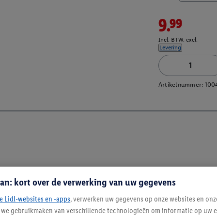
9.99
Incl. BTW. excl.
Levering
Artikelnummer:
100
an: kort over de verwerking van uw gegevens
e Lidl-websites en -apps
, verwerken uw gegevens op onze websites en onz
j we gebruikmaken van verschillende technologieën om informatie op uw e
Blijf op de hoo