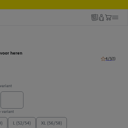
voor heren
4/5
(1)
4 van 5 sterren 
 variant
e variant
0)
L (52/54)
XL (56/58)