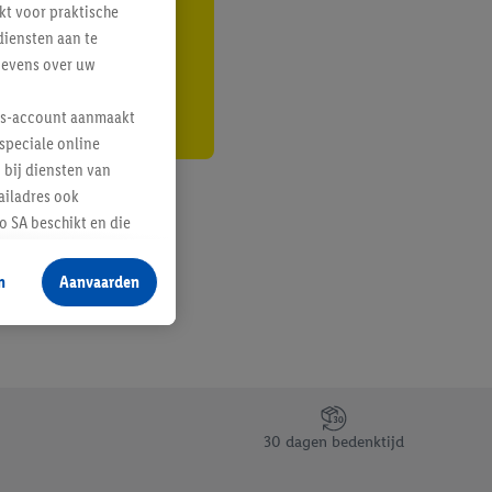
kt voor praktische
r
diensten aan te
gevens over uw
lus-account aanmaakt
speciale online
 bij diensten van
ailadres ook
 SA beschikt en die
 voor producten waarin
n
Aanvaarden
te voegen, maar het
n als er met behulp
arover Criteo SA
gevensverwerking.
taan. Door op
30 dagen bedenktijd
eer informatie,
 vooruitwerkende