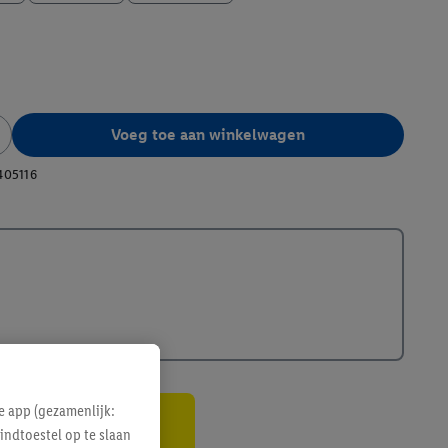
Voeg toe aan winkelwagen
405116
e app (gezamenlijk:
indtoestel op te slaan
gte