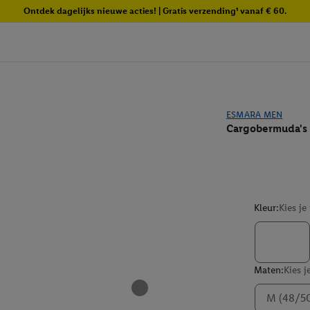
Ontdek dagelijks nieuwe acties! | Gratis verzending¹ vanaf € 60.
ESMARA MEN
Cargobermuda's 
Kleur:
Kies je
Maten:
Kies j
M (48/5