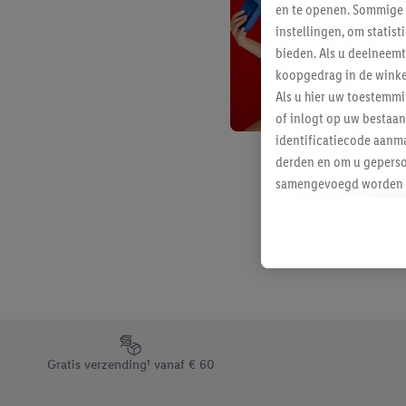
en te openen. Sommige 
instellingen, om statis
bieden. Als u deelneem
koopgedrag in de winke
Als u hier uw toestemm
of inlogt op uw bestaan
identificatiecode aanma
derden en om u geperso
samengevoegd worden me
aan u toegewezen werd
Als u hiermee akkoord g
u interesse hebt getoo
niet te kopen), ook op 
van uw gehashte e-mail
beschikt, meerdere ein
Onder “Aanpassen” kunt
Footerelement met de verschillende USPs van Lidl.be
Door op “weigeren” te k
Gratis verzending¹ vanaf € 60
“aanvaarden” te klikken
waaronder de bewaarter